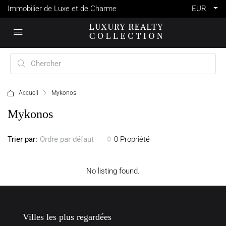
Immobilier de Luxe et de Charme
EUR
Accueil
Mykonos
Mykonos
Trier par:
0 Propriété
Ordre par défaut
No listing found.
Villes les plus regardées