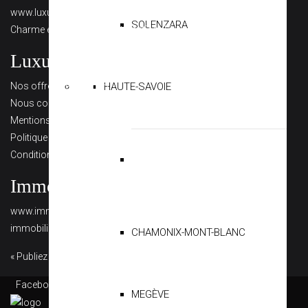
www.luxury-realty-collection.com
: L’immobilier de Luxe et de
SOLENZARA
Charme en France et à l’international à partir de 1 500 000 €.
Luxury Realty Collection
Nos offres de parution
HAUTE-SAVOIE
Nous contacter
Mentions légales
Politique de confidentialité
Conditions générales de vente
Immobilier régional
www.immobilierencorse.com
: Le seul portail d’annonces
immobilières en Corse.
CHAMONIX-MONT-BLANC
« Publiez vos annonces sur tous nos portails. Contactez-nous »
Facebook
Instagram
MEGÈVE