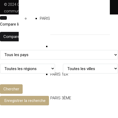
© 2024 Conception et réalisation KATCOM –
www.kalliste-
communication.com
PARIS
Compare listings
Comparer
Close
Chercher
PARIS 1ER
+ d'options
Chercher
PARIS 3ÈME
Enregistrer la recherche