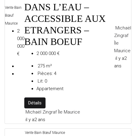
DANS L’EAU –
Vente
Bain
ACCESSIBLE AUX
Bœuf
Maurice
ETRANGERS –
Michaël
2
Zingraf
000
BAIN BOEUF
Île
000
Maurice
2 000 000 €
ANTIBES
€
il y a2
ans
275
m²
Pièces:
4
BIOT
Lit:
0
Appartement
Détails
CANNES
Michaël Zingraf Île Maurice
il y a2 ans
Vente
Bain Bœuf
Maurice
CAP-D’AIL