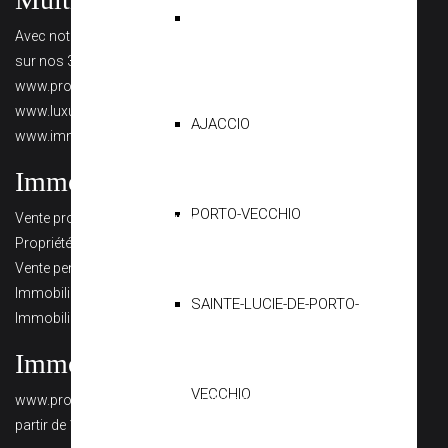
Avec notre forfait à 360 €/an vos annonces seront dispatchées
sur nos 3 portails et sur les prochains à venir :
www.proprietes-de-luxe.com
www.luxury-realty-collection.com
AJACCIO
www.immobilierencorse.com
Immobilier à l’international
PORTO-VECCHIO
Vente propriétés en Espagne
Propriétés Ile Maurice
Vente penthouse États-Unis
Immobilier de Luxe à Dubai
SAINTE-LUCIE-DE-PORTO-
Immobilier de Luxe au Maroc
Immobilier de luxe
VECCHIO
www.proprietes-de-luxe.com
: L’immobilier despropriétés Luxe à
partir de 1 000 000 €.