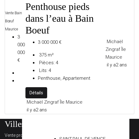
Penthouse pieds
Vente
Bain
dans l’eau à Bain
Bœuf
Boeuf
LE BROC
Maurice
3
Michaël
3 000 000 €
000
Zingraf Île
000
375
m²
LE CANNET
Maurice
€
Pièces:
4
il y a2 ans
Lits:
4
Penthouse, Appartement
MENTON
Détails
Michaël Zingraf Île Maurice
il y a2 ans
MOUGINS
Villes les plus regardées
Vente propriété Villefranche-sur-Mer