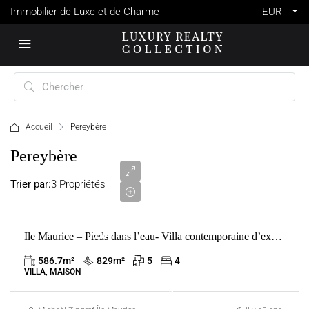
Immobilier de Luxe et de Charme
EUR
Accueil
Pereybère
4
Pereybère
700
000
Trier par:
3 Propriétés
€
VENTE
Ile Maurice – Pieds dans l’eau- Villa contemporaine d’exception
MAURICE
PEREYBÈRE
586.7
m²
829
m²
5
4
VILLA, MAISON
1