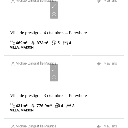
650
Michaël Zingraf Île Maurice
il y a3 ans
000
€
VENTE
Villa de prestige – 4 chambres – Pereybere
MAURICE
PEREYBÈRE
469
m²
873
m²
5
4
VILLA, MAISON
1
550
Michaël Zingraf Île Maurice
il y a3 ans
000
€
VENTE
Villa de prestige – 3 chambres – Pereybere
MAURICE
PEREYBÈRE
431
m²
776.9
m²
4
3
VILLA, MAISON
Michaël Zingraf Île Maurice
il y a3 ans