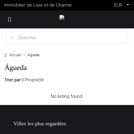
Immobilier de Luxe et de Charme
EUR
Accueil
Águeda
Águeda
Trier par:
0 Propriété
No listing found.
Villes les plus regardées