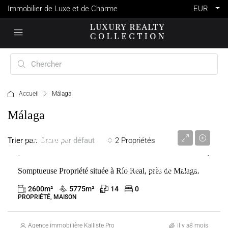
Immobilier de Luxe et de Charme
EUR
Accueil
Málaga
Málaga
10 000 000 €
Trier par:
2 Propriétés
Ordre par défaut
Somptueuse Propriété située à Río Real, près de Malaga.
VENTE
ESPAGNE
MÁLAGA
2600
m²
5775
m²
14
0
PROPRIÉTÉ, MAISON
Agence immobilière Kalliste Properties
il y a8 mois