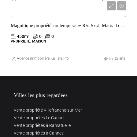
4 995 000 €
Magnifique propriété contemporaine Rio Real, Marbella East – Marbella
VENTE
ESPAGNE
MARBELLA
450
m²
0
0
PROPRIÉTÉ, MAISON
Agence immobilière Kalliste Properties
il y a2 ans
Villes les plus regardées
Vente propriété Villefranche-sur-Mer
Vente propriétés Le Cannet
Vente propriétés à Ramatuelle
Vente propriétés à Cannes