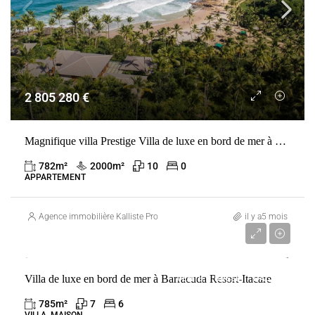
2 805 280 €
Magnifique villa Prestige Villa de luxe en bord de mer à Barracuda Resort-Itacare-
782
m²
2000
m²
10
0
APPARTEMENT
Agence immobilière Kalliste Properties
il y a5 mois
3 091 960 €
Villa de luxe en bord de mer à Barracuda Resort-Itacare
VENTE
BRÉSIL
ITACARÉ
785
m²
7
6
VILLA, MAISON