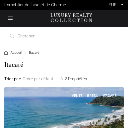
Immobilier de Luxe et de Charme
EUR
Accueil
Itacaré
Itacaré
Trier par:
2 Propriétés
Ordre par défaut
VENTE
BRÉSIL
ITACARÉ