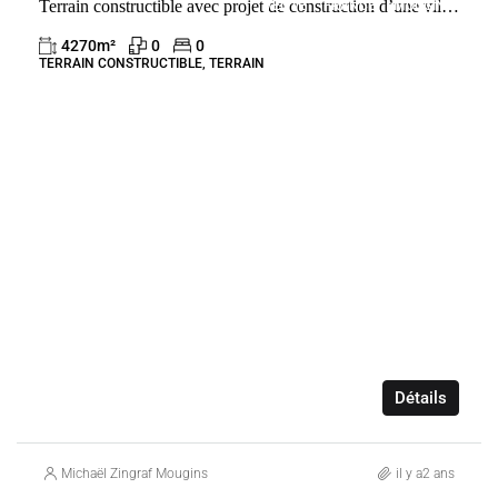
Terrain constructible avec projet de construction d’une villa contemporaine
VENTE
FRANCE
MOUGINS
4270
m²
0
0
TERRAIN CONSTRUCTIBLE, TERRAIN
Détails
Michaël Zingraf Mougins
il y a2 ans