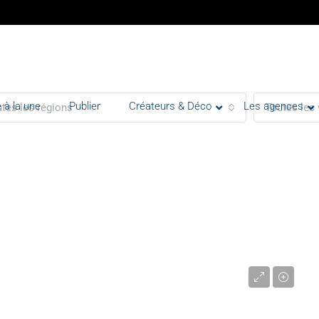
 à la une
Publier
Créateurs & Déco
Les agences
tes les régions
Toutes les 
1 650 000 €