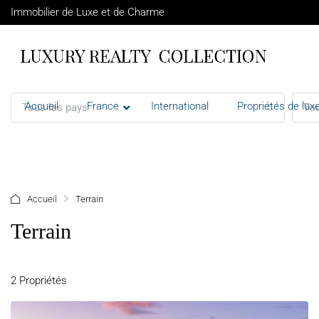
Immobilier de Luxe et de Charme
Accueil
France
International
Propriétés de luxe
Tous les pays
Tou
+ d'options
Accueil
Terrain
Terrain
2 Propriétés