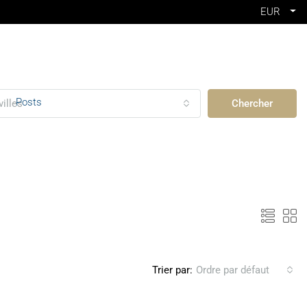
EUR
Posts
villes
Chercher
Trier par:
Ordre par défaut