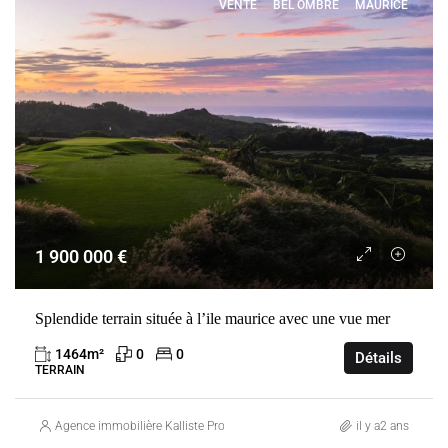
VENTE
BEL OMBRE
MAURICE
1 900 000 €
Splendide terrain située à l’ile maurice avec une vue mer
1464
m²
0
0
Détails
TERRAIN
Agence immobilière Kalliste Properties
il y a2 ans