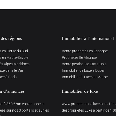
 des régions
Immobilier à l’international
s en Corse du Sud
Vente propriétés en Espagne
s en Haute-Savoie
Propriétés Ile Maurice
és Alpes Maritimes
Vente penthouse États-Unis
uxe dans le Var
Immobilier de Luxe à Dubai
uxe à Paris
Immobilier de Luxe au Maroc
on d’annonces
Immobilier de luxe
ait à 360 €/an vos annonces
www.proprietes-de-luxe.com
: L’i
es sur nos 3 portails et sur les
despropriétés Luxe à partir de 1 0