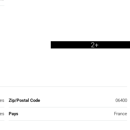
2+
es
Zip/Postal Code
06400
mes
Pays
France