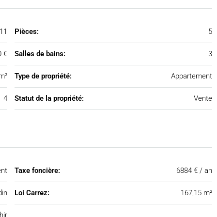
11
Pièces:
5
0 €
Salles de bains:
3
m²
Type de propriété:
Appartement
4
Statut de la propriété:
Vente
nt
Taxe foncière:
6884 € / an
din
Loi Carrez:
167,15 m²
hir