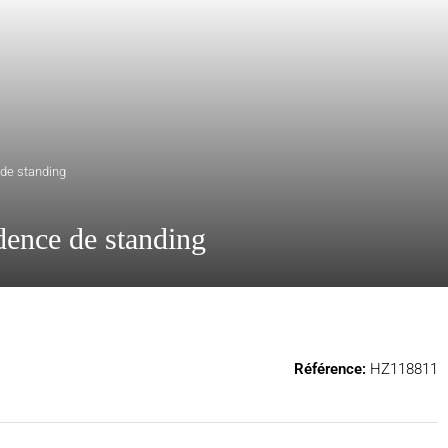
de standing
dence de standing
Référence:
HZ118811