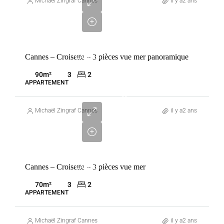
280
Michaël Zingraf Cannes
il y a2 ans
000
€
VENTE
Cannes – Croisette – 3 pièces vue mer panoramique
CANNES
FRANCE
90
m²
3
2
APPARTEMENT
2
580
Michaël Zingraf Cannes
il y a2 ans
000
€
VENTE
Cannes – Croisette – 3 pièces vue mer
CANNES
FRANCE
70
m²
3
2
APPARTEMENT
Michaël Zingraf Cannes
il y a2 ans