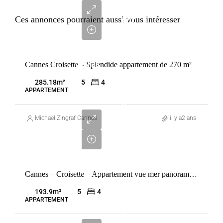
964
Ces annonces pourraient aussi vous intéresser
000
€
VENTE
Cannes Croisette – Splendide appartement de 270 m²
CANNES
FRANCE
285.18
m²
5
4
APPARTEMENT
9
400
Michaël Zingraf Cannes
il y a2 ans
000
€
VENTE
Cannes – Croisette – Appartement vue mer panoramique
CANNES
FRANCE
193.9
m²
5
4
APPARTEMENT
6