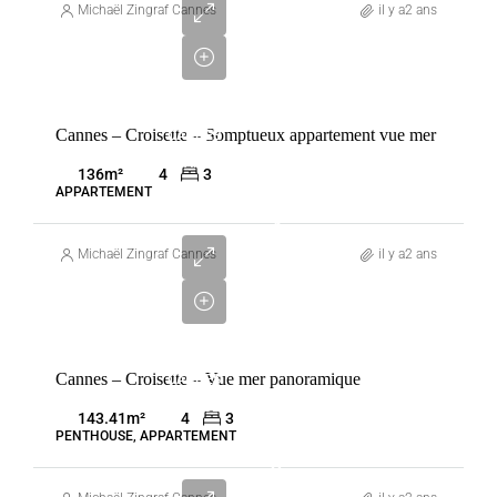
100
Michaël Zingraf Cannes
il y a2 ans
000
€
VENTE
Cannes – Croisette – Somptueux appartement vue mer
CANNES
FRANCE
136
m²
4
3
APPARTEMENT
4
255
Michaël Zingraf Cannes
il y a2 ans
000
€
VENTE
Cannes – Croisette – Vue mer panoramique
CANNES
FRANCE
143.41
m²
4
3
PENTHOUSE, APPARTEMENT
3