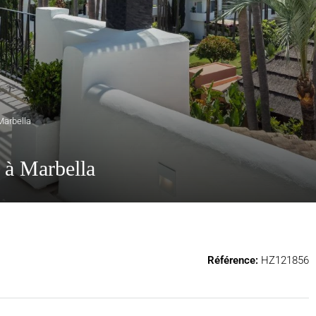
Marbella
 à Marbella
Référence:
HZ121856