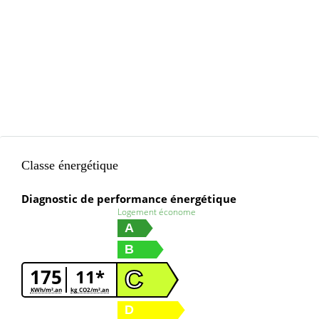
Classe énergétique
Diagnostic de performance énergétique
Logement économe
A
B
175
11*
C
KWh/m².an
kg CO2/m².an
D