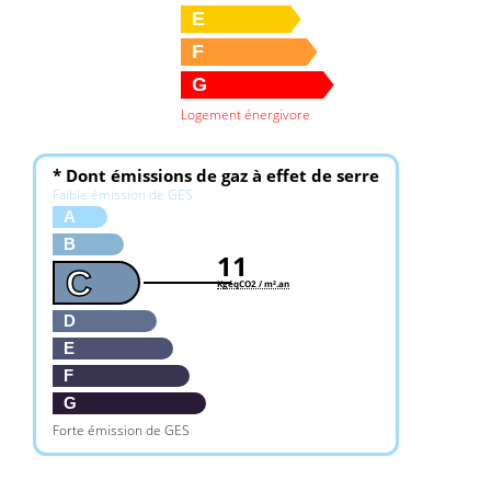
E
F
G
Logement énergivore
* Dont émissions de gaz à effet de serre
Faible émission de GES
A
B
11
C
KgéqCO2 / m².an
D
E
F
G
Forte émission de GES