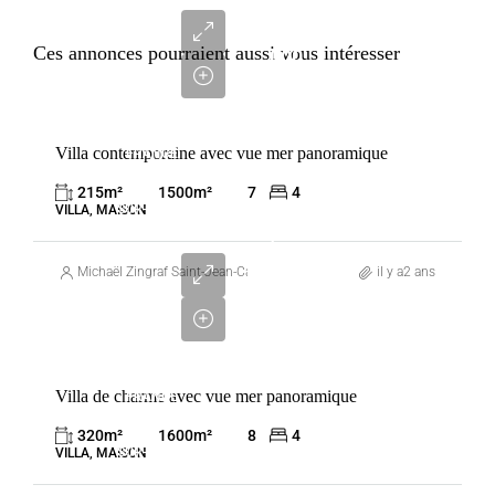
3
500
Ces annonces pourraient aussi vous intéresser
000
€
VENTE
Villa contemporaine avec vue mer panoramique
FRANCE
VILLEFRANCHE-
215
m²
1500
m²
7
4
SUR-MER
VILLA, MAISON
5
950
Michaël Zingraf Saint-Jean-Cap-Ferrat
il y a2 ans
000
€
VENTE
Villa de charme avec vue mer panoramique
FRANCE
VILLEFRANCHE-
320
m²
1600
m²
8
4
SUR-MER
VILLA, MAISON