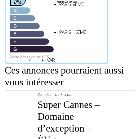
KgéqCO2 / m².an
PARIS 8ÈME
B
C
D
PARIS 15ÈME
E
F
G
Forte émission de GES
VAR
Ces annonces pourraient aussi
vous intéresser
Vente
Cannes
France
Super Cannes –
Domaine
d’exception –
GASSIN