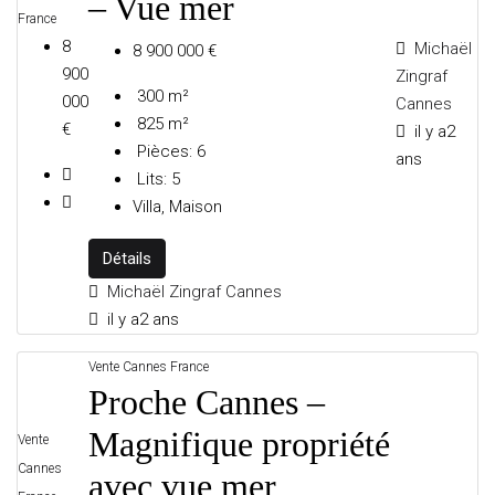
– Vue mer
France
8
Michaël
8 900 000 €
900
Zingraf
300
m²
000
Cannes
825
m²
€
il y a2
LES AGENCES IMMOBILIÈRES DE LUXE
Pièces:
6
ans
Lits:
5
Villa, Maison
POSTS
Détails
Michaël Zingraf Cannes
il y a2 ans
Vente
Cannes
France
Proche Cannes –
Magnifique propriété
Vente
Cannes
avec vue mer