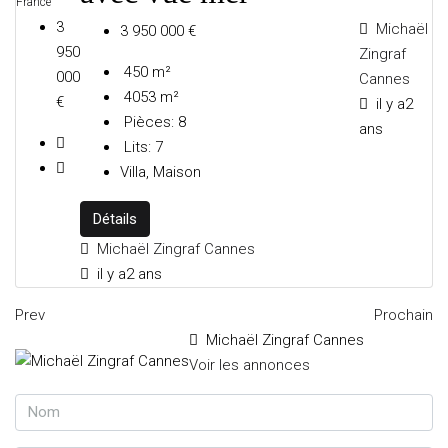
France
3
Michaël
3 950 000 €
950
Zingraf
450
m²
000
Cannes
4053
m²
€
il y a2
Pièces:
8
ans
Lits:
7
Villa, Maison
Détails
Michaël Zingraf Cannes
il y a2 ans
Prev
Prochain
Michaël Zingraf Cannes
Voir les annonces