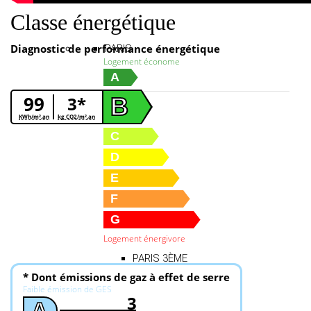
Classe énergétique
Diagnostic de performance énergétique
PARIS
Logement économe
A
99
3*
B
KWh/m².an
kg CO2/m².an
C
D
E
PARIS 1ER
F
G
Logement énergivore
PARIS 3ÈME
* Dont émissions de gaz à effet de serre
Faible émission de GES
3
A