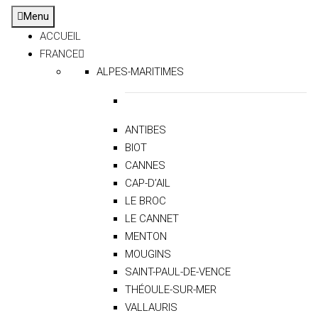
Menu
ACCUEIL
FRANCE
ALPES-MARITIMES
ANTIBES
BIOT
CANNES
CAP-D’AIL
LE BROC
LE CANNET
MENTON
MOUGINS
SAINT-PAUL-DE-VENCE
THÉOULE-SUR-MER
VALLAURIS