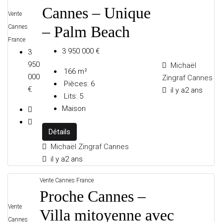
Cannes – Unique
Vente
SAINTE-MAXIME
– Palm Beach
Cannes
France
3 950 000 €
3
950
Michaël
INTERNATIONAL
166
m²
000
Zingraf Cannes
Pièces:
6
€
il y a2 ans
Lits:
5
Maison
PROPRIÉTÉS DE LUXE À LA UNE
Détails
Michaël Zingraf Cannes
PUBLIER
il y a2 ans
Vente
Cannes
France
Proche Cannes –
CRÉATEURS & DÉCO
Vente
Villa mitoyenne avec
Cannes