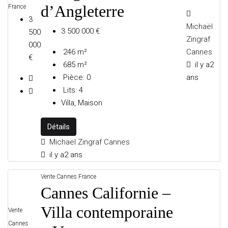
d’Angleterre
France
3
Michaël
3 500 000 €
500
Zingraf
CHRISTOPHE FALBO PROPERTIES
000
246
m²
Cannes
€
685
m²
il y a2
Pièce:
0
ans
MARSEILLE
Lits:
4
Villa, Maison
Détails
MICHAËL ZINGRAF REAL ESTATE SAINT-
Michaël Zingraf Cannes
il y a2 ans
Vente
Cannes
France
TROPEZ
Cannes Californie –
Villa contemporaine
Vente
Cannes