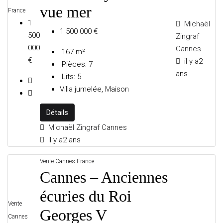
vue mer
France
1
Michaël
CRÉATEURS
1 500 000 €
500
Zingraf
000
Cannes
167
m²
€
il y a2
Pièces:
7
VINCENT MAZENAUER.
ans
Lits:
5
Villa jumelée, Maison
Détails
LES AGENCES
Michaël Zingraf Cannes
il y a2 ans
AGENCES PREMIUM
Vente
Cannes
France
Cannes – Anciennes
écuries du Roi
Vente
Georges V
Cannes