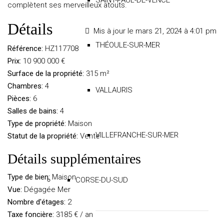
SAINT-PAUL-DE-VENCE
complètent ses merveilleux atouts.
Détails
Mis à jour le mars 21, 2024 à 4:01 pm
THÉOULE-SUR-MER
Référence:
HZ117708
Prix:
10 900 000 €
Surface de la propriété:
315 m²
Chambres:
4
VALLAURIS
Pièces:
6
Salles de bains:
4
Type de propriété:
Maison
VILLEFRANCHE-SUR-MER
Statut de la propriété:
Vente
Détails supplémentaires
Type de bien:
Maison
CORSE-DU-SUD
Vue:
Dégagée Mer
Nombre d'étages:
2
Taxe foncière:
3185 € / an