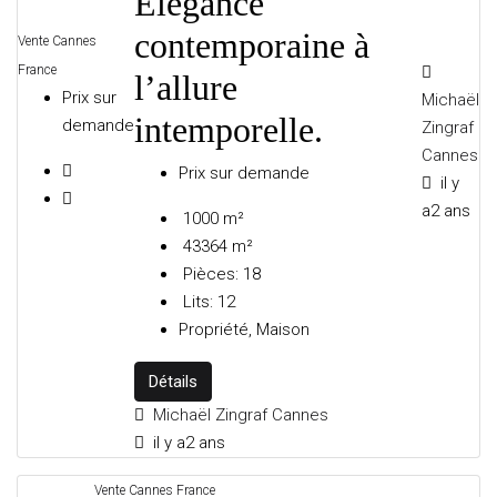
Élégance
contemporaine à
Vente
Cannes
GRIMAUD
France
l’allure
Prix sur
Michaël
intemporelle.
demande
Zingraf
LA CROIX-VALMER
Cannes
Prix sur demande
il y
a2 ans
1000
m²
43364
m²
RAMATUELLE
Pièces:
18
Lits:
12
Propriété, Maison
SAINT-RAPHAËL
Détails
Michaël Zingraf Cannes
il y a2 ans
SAINT-TROPEZ
Vente
Cannes
France