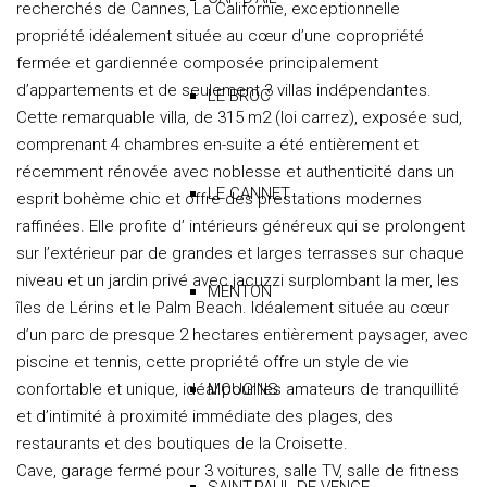
recherchés de Cannes, La Californie, exceptionnelle
propriété idéalement située au cœur d’une copropriété
fermée et gardiennée composée principalement
d’appartements et de seulement 3 villas indépendantes.
LE BROC
Cette remarquable villa, de 315 m2 (loi carrez), exposée sud,
comprenant 4 chambres en-suite a été entièrement et
récemment rénovée avec noblesse et authenticité dans un
LE CANNET
esprit bohème chic et offre des prestations modernes
raffinées. Elle profite d’ intérieurs généreux qui se prolongent
sur l’extérieur par de grandes et larges terrasses sur chaque
niveau et un jardin privé avec jacuzzi surplombant la mer, les
MENTON
îles de Lérins et le Palm Beach. Idéalement située au cœur
d’un parc de presque 2 hectares entièrement paysager, avec
piscine et tennis, cette propriété offre un style de vie
confortable et unique, idéal pour les amateurs de tranquillité
MOUGINS
et d’intimité à proximité immédiate des plages, des
restaurants et des boutiques de la Croisette.
Cave, garage fermé pour 3 voitures, salle TV, salle de fitness