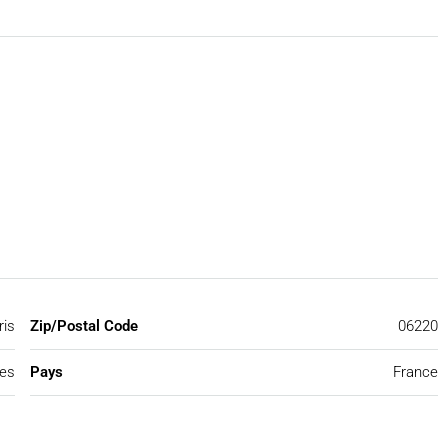
ris
Zip/Postal Code
06220
mes
Pays
France