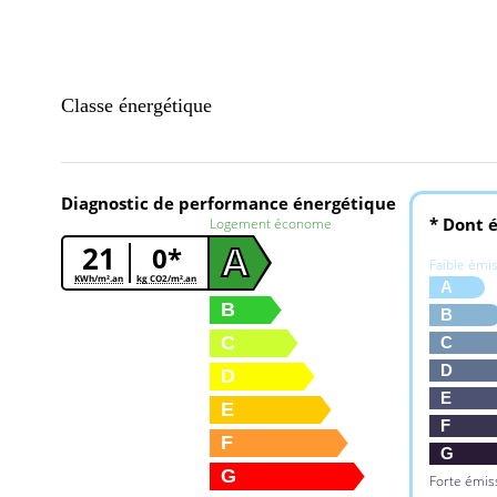
Classe énergétique
Diagnostic de performance énergétique
* Dont é
Logement économe
21
0*
A
Faible émi
KWh/m².an
kg CO2/m².an
A
B
B
C
C
D
D
E
E
F
F
G
G
Forte émis