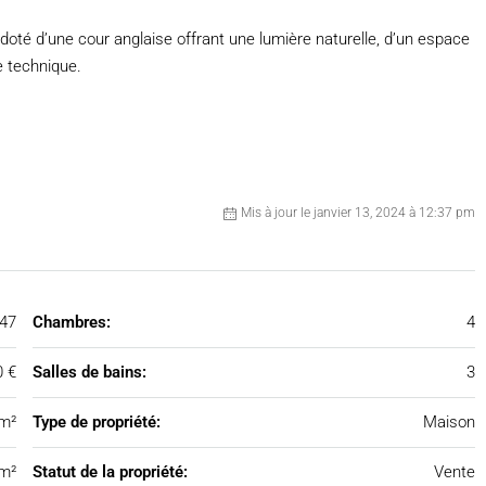
t doté d’une cour anglaise offrant une lumière naturelle, d’un espace
e technique.
Mis à jour le janvier 13, 2024 à 12:37 pm
47
Chambres:
4
0 €
Salles de bains:
3
m²
Type de propriété:
Maison
m²
Statut de la propriété:
Vente