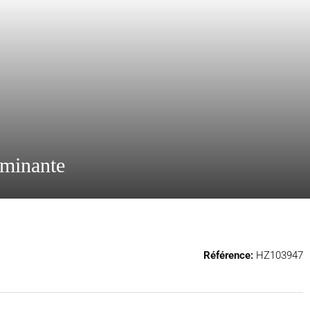
ominante
Référence:
HZ103947