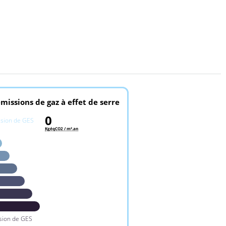
missions de gaz à effet de serre
0
ssion de GES
KgéqCO2 / m².an
sion de GES