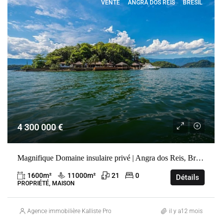
VENTE
ANGRA DOS REIS
BRÉSIL
4 300 000 €
Magnifique Domaine insulaire privé | Angra dos Reis, Brésil
1600
m²
11000
m²
21
0
Détails
PROPRIÉTÉ, MAISON
Agence immobilière Kalliste Properties
il y a12 mois