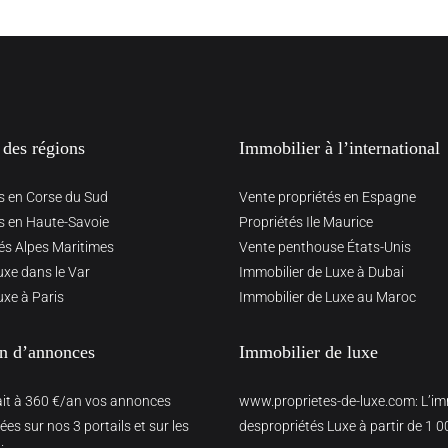
 des régions
Immobilier à l’international
s en Corse du Sud
Vente propriétés en Espagne
s en Haute-Savoie
Propriétés Ile Maurice
és Alpes Maritimes
Vente penthouse États-Unis
uxe dans le Var
Immobilier de Luxe à Dubai
uxe à Paris
Immobilier de Luxe au Maroc
on d’annonces
Immobilier de luxe
ait à 360 €/an vos annonces
www.proprietes-de-luxe.com
: L’i
es sur nos 3 portails et sur les
despropriétés Luxe à partir de 1 0