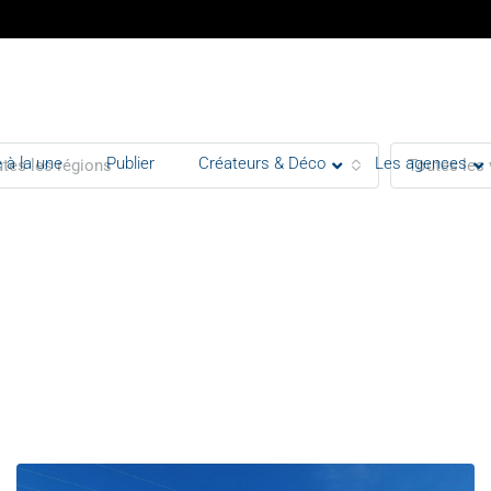
 à la une
Publier
Créateurs & Déco
Les agences
tes les régions
Toutes les 