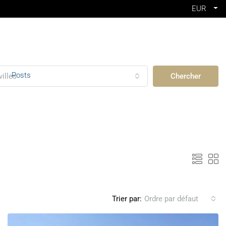
EUR
Posts
villes
Chercher
Trier par:
Ordre par défaut