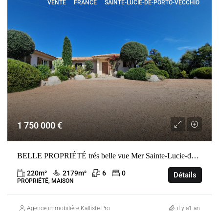
VENTE
FRANCE
SAINTE-LUCIE-DE-PORTO-VECCHIO
1 750 000 €
BELLE PROPRIÉTÉ trés belle vue Mer Sainte-Lucie-de-Porto-Vecchio
220
m²
2179
m²
6
0
Détails
PROPRIÉTÉ, MAISON
Agence immobilière Kalliste Properties
il y a1 an