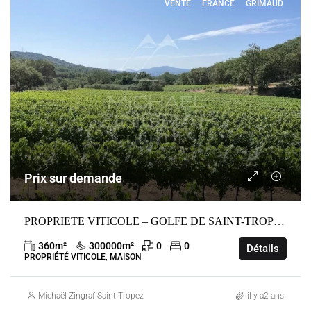
VENTE
FRANCE
GRIMAUD
Prix sur demande
PROPRIETE VITICOLE – GOLFE DE SAINT-TROPEZ
360
m²
300000
m²
0
0
Détails
PROPRIÉTÉ VITICOLE, MAISON
Michaël Zingraf Saint-Tropez
il y a2 ans