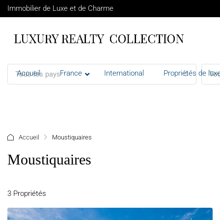
Immobilier de Luxe et de Charme
Accueil
France
International
Propriétés de luxe
Tous les pays
Tou
+ d'options
Accueil
Moustiquaires
Moustiquaires
3 Propriétés