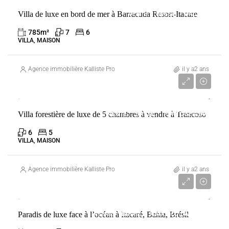
Villa de luxe en bord de mer à Barracuda Resort-Itacare
VENTE
BRÉSIL
ITACARÉ
785
m²
7
6
VILLA, MAISON
Agence immobilière Kalliste Properties
il y a2 ans
1 728 718 €
Villa forestière de luxe de 5 chambres à vendre à Trancoso
VENTE
BRÉSIL
PORTO SEGURO
6
5
VILLA, MAISON
Agence immobilière Kalliste Properties
il y a2 ans
3 640 084 €
Paradis de luxe face à l’océan à Itacaré, Bahia, Brésil
VENTE
BRÉSIL
ITAGUAÇU DA BAHIA