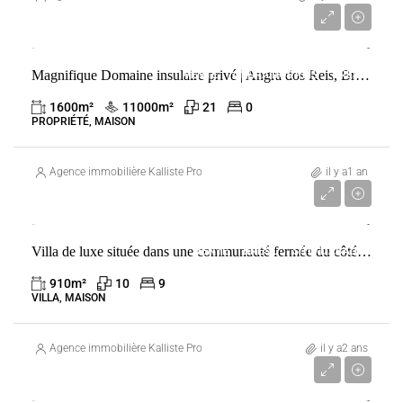
4 300 000 €
Magnifique Domaine insulaire privé | Angra dos Reis, Brésil
VENTE
ANGRA DOS REIS
BRÉSIL
1600
m²
11000
m²
21
0
PROPRIÉTÉ, MAISON
Agence immobilière Kalliste Properties
il y a1 an
3 103 400 €
Villa de luxe située dans une communauté fermée du côté nord de la plage de Siriúba sur Ilha Bela.
VENTE
BRÉSIL
SÍTIO D'ABADIA
910
m²
10
9
VILLA, MAISON
Agence immobilière Kalliste Properties
il y a2 ans
3 091 960 €