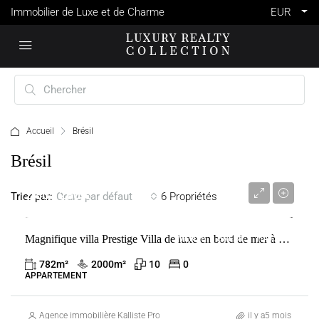
Immobilier de Luxe et de Charme
EUR
Accueil
Brésil
Brésil
2 805 280 €
Trier par:
6 Propriétés
Ordre par défaut
Magnifique villa Prestige Villa de luxe en bord de mer à Barracuda Resort-Itacare-
VENTE
BRÉSIL
ITACARÉ
782
m²
2000
m²
10
0
APPARTEMENT
Agence immobilière Kalliste Properties
il y a5 mois