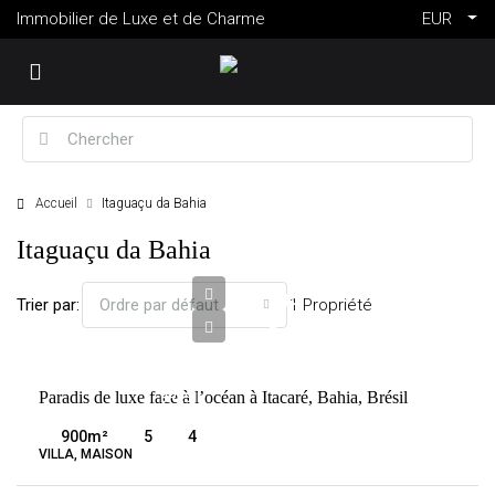
Immobilier de Luxe et de Charme
EUR
Accueil
Itaguaçu da Bahia
3
Itaguaçu da Bahia
640
084
Trier par:
1 Propriété
Ordre par défaut
€
VENTE
Paradis de luxe face à l’océan à Itacaré, Bahia, Brésil
BRÉSIL
ITAGUAÇU
900
m²
5
4
DA BAHIA
VILLA, MAISON