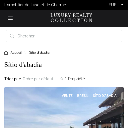
Immobilier de Luxe et de Charme
EUR
Accueil
Sítio d'abadia
Sítio d'abadia
Trier par:
1 Propriété
Ordre par défaut
VENTE
BRÉSIL
SÍTIO D'ABADIA