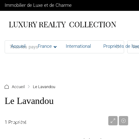
Immobilier de Luxe et de Charme
Accueil
France
International
Propriétés de luxe
Tous les pays
Tou
+ d'options
Accueil
Le Lavandou
Le Lavandou
5 985 000 €
1 Propriété