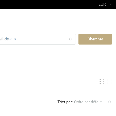
EUR
Posts
villes
Chercher
Trier par:
Ordre par défaut