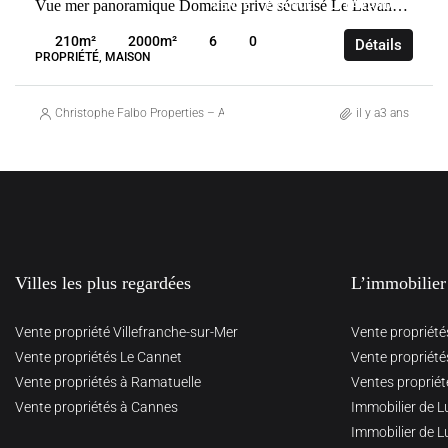
Vue mer panoramique Domaine privé sécurisé Le Lavandou
VENTE
FRANCE
LE LAVANDOU
210
m²
2000
m²
6
0
Détails
PROPRIÉTÉ, MAISON
Christophe Falbo Properties – Agence Immobilière Marseille
il y a3 ans
Villes les plus regardées
L’immobilier
Vente propriété Villefranche-sur-Mer
Vente propriété
Vente propriétés Le Cannet
Vente propriété
Vente propriétés à Ramatuelle
Ventes propriét
Vente propriétés à Cannes
Immobilier de L
Immobilier de L