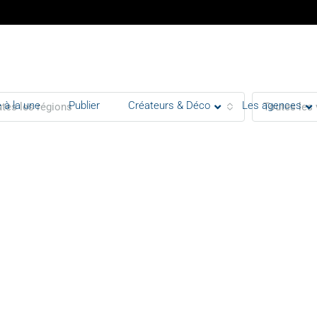
 à la une
Publier
Créateurs & Déco
Les agences
tes les régions
Toutes les 