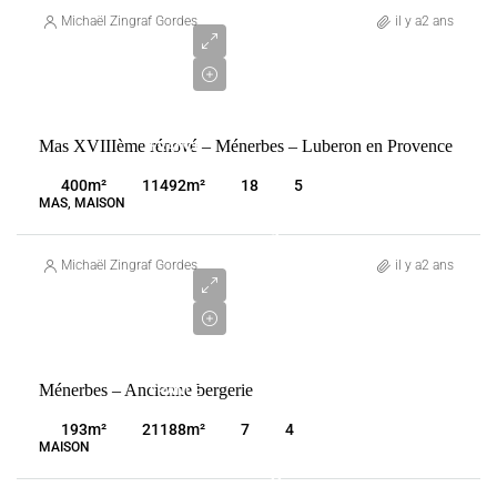
650
Michaël Zingraf Gordes
il y a2 ans
000
€
VENTE
Mas XVIIIème rénové – Ménerbes – Luberon en Provence
FRANCE
MÉNERBES
400
m²
11492
m²
18
5
MAS, MAISON
1
875
Michaël Zingraf Gordes
il y a2 ans
000
€
VENTE
Ménerbes – Ancienne bergerie
FRANCE
MÉNERBES
193
m²
21188
m²
7
4
MAISON
2