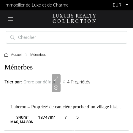
Immobilier de Luxe et de Charme
EUR
Accueil
Ménerbes
2
Ménerbes
990
000
Trier par:
4 Propriétés
Ordre par défaut
€
VENTE
Luberon – Propriété de caractère proche d’un village historique
FRANCE
MÉNERBES
340
m²
18747
m²
7
5
MAS, MAISON
2