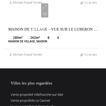
450
Michaël Zingraf Gordes
il y a2 ans
000
€
VENTE
MAISON DE VILLAGE – VUE SUR LE LUBERON AVEC PISCINE
FRANCE
MÉNERBES
280
m²
262
m²
8
4
MAISON DE VILLAGE, MAISON
Michaël Zingraf Gordes
il y a3 ans
Villes les plus regardées
Vente propriété Villefranche-sur-Mer
Vente propriétés Le Cannet