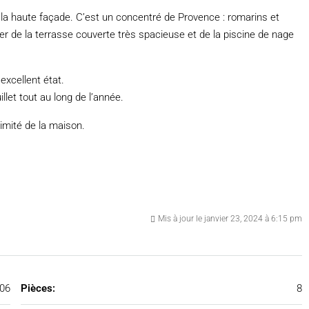
e la haute façade. C’est un concentré de Provence : romarins et
iter de la terrasse couverte très spacieuse et de la piscine de nage
excellent état.
llet tout au long de l’année.
imité de la maison.
Mis à jour le janvier 23, 2024 à 6:15 pm
06
Pièces:
8