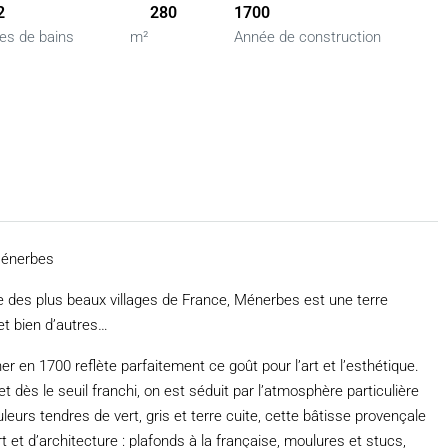
2
280
1700
les de bains
m²
Année de construction
Ménerbes
ie des plus beaux villages de France, Ménerbes est une terre
et bien d’autres…
r en 1700 reflète parfaitement ce goût pour l’art et l’esthétique.
 dès le seuil franchi, on est séduit par l’atmosphère particulière
leurs tendres de vert, gris et terre cuite, cette bâtisse provençale
t d’architecture : plafonds à la française, moulures et stucs,