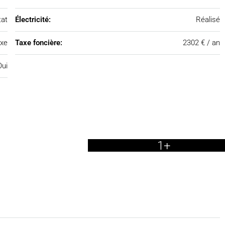
tat
Électricité:
Réalisé
xe
Taxe foncière:
2302 € / an
Oui
1+