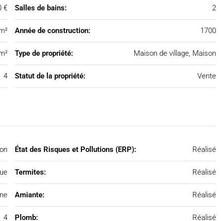
0 €
Salles de bains:
2
m²
Année de construction:
1700
m²
Type de propriété:
Maison de village, Maison
4
Statut de la propriété:
Vente
on
État des Risques et Pollutions (ERP):
Réalisé
que
Termites:
Réalisé
ne
Amiante:
Réalisé
4
Plomb:
Réalisé