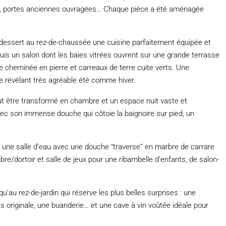
cés, portes anciennes ouvragées… Chaque pièce a été aménagée
i dessert au rez-de-chaussée une cuisine parfaitement équipée et
uis un salon dont les baies vitrées ouvrent sur une grande terrasse
ne cheminée en pierre et carreaux de terre cuite verts. Une
 révélant très agréable été comme hiver.
eut être transformé en chambre et un espace nuit vaste et
 avec son immense douche qui côtoie la baignoire sur pied, un
ne salle d’eau avec une douche “traverse” en marbre de carrare
e/dortoir et salle de jeux pour une ribambelle d’enfants, de salon-
u’au rez-de-jardin qui réserve les plus belles surprises : une
ès originale, une buanderie… et une cave à vin voûtée idéale pour