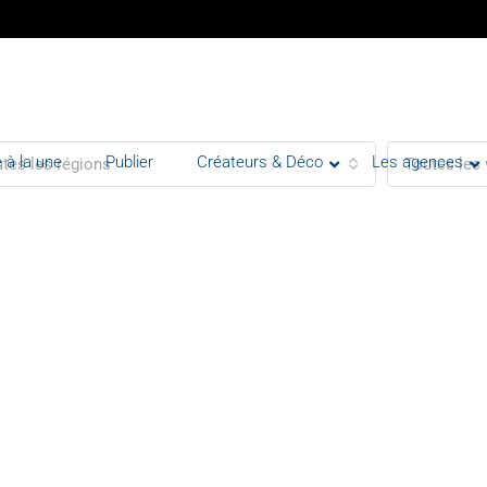
 à la une
Publier
Créateurs & Déco
Les agences
tes les régions
Toutes les 