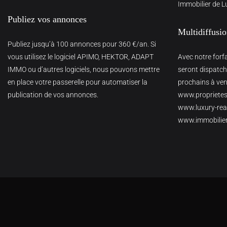
Immobilier de L
Publiez vos annonces
Multidiffusi
Publiez jusqu’à 100 annonces pour 360 €/an. Si
vous utilisez le logiciel APIMO, HEKTOR, ADAPT
Avec notre forf
IMMO ou d’autres logiciels, nous pouvons mettre
seront dispatché
en place votre passerelle pour automatiser la
prochains à veni
publication de vos annonces.
www.proprietes
www.luxury-real
www.immobilie