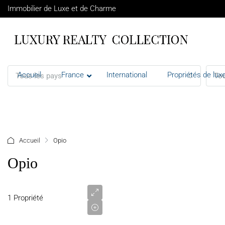
Immobilier de Luxe et de Charme
Accueil
France
International
Propriétés de luxe
Tous les pays
Tou
+ d'options
Accueil
Opio
Opio
2
350
000
1 Propriété
€