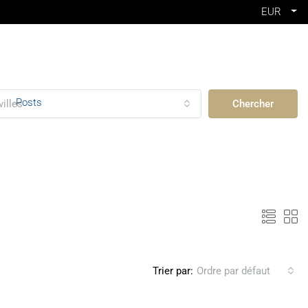
EUR
Posts
villes
Chercher
Trier par:
Ordre par défaut