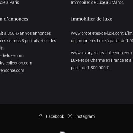
uxe à Paris
Immobilier de Luxe au Maroc
on d’annonces
Immobilier de luxe
ait à 360 €/an vos annonces
www.proprietes-de-luxe.com
: L’i
es sur nos 3 portails et sur les
despropriétés Luxe à partir de 1 0
r :
www.luxury-realty-collection.com
-de-luxe.com
Luxe et de Charme en France et à l
ty-collection.com
partir de 1 500 000 €.
rencorse.com
Facebook
Instagram