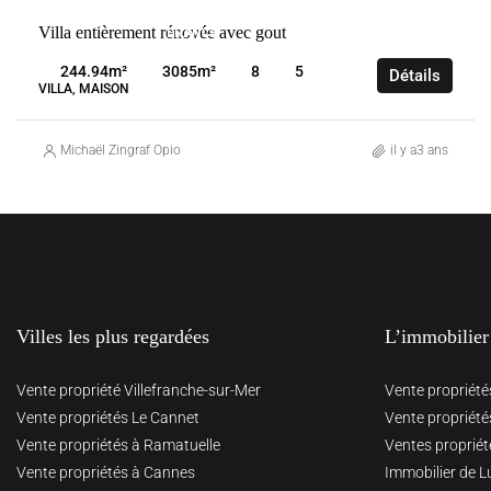
VENTE
Villa entièrement rénovée avec gout
FRANCE
OPIO
244.94
m²
3085
m²
8
5
Détails
VILLA, MAISON
Michaël Zingraf Opio
il y a3 ans
Villes les plus regardées
L’immobilier
Vente propriété Villefranche-sur-Mer
Vente propriété
Vente propriétés Le Cannet
Vente propriété
Vente propriétés à Ramatuelle
Ventes propriét
Vente propriétés à Cannes
Immobilier de L