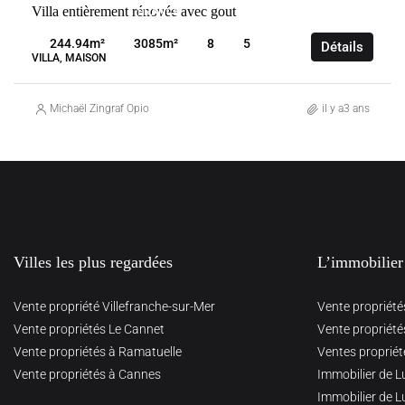
Villa entièrement rénovée avec gout
FRANCE
OPIO
244.94
m²
3085
m²
8
5
Détails
VILLA, MAISON
Michaël Zingraf Opio
il y a3 ans
Villes les plus regardées
L’immobilier
Vente propriété Villefranche-sur-Mer
Vente propriété
Vente propriétés Le Cannet
Vente propriété
Vente propriétés à Ramatuelle
Ventes propriét
Vente propriétés à Cannes
Immobilier de L
Immobilier de L