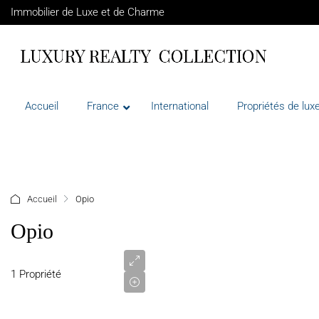
Immobilier de Luxe et de Charme
Accueil
France
International
Propriétés de luxe
+ d'options
Accueil
Opio
Opio
2
350
000
1 Propriété
€
VENTE