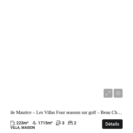
VENTE
BEAU CHAMP
MAURICE
1 800 000 €
ile Maurice – Les Villas Four seasons sur golf – Beau Champ
223
m²
1715
m²
3
2
Détails
VILLA, MAISON