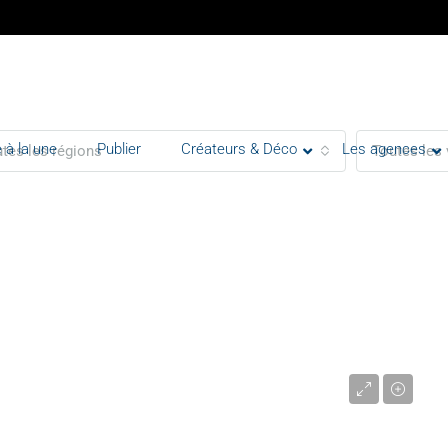
 à la une
Publier
Créateurs & Déco
Les agences
tes les régions
Toutes les 
1 700 000 €