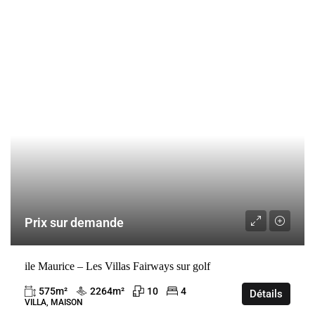
VENTE
BEAU CHAMP
MAURICE
Prix sur demande
ile Maurice – Les Villas Fairways sur golf
575
m²
2264
m²
10
4
Détails
VILLA, MAISON