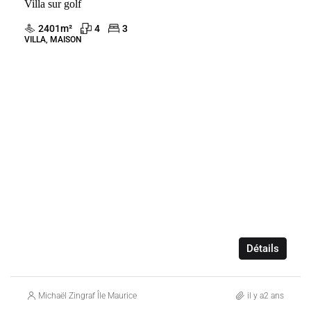
Villa sur golf
VENTE
BEAU CHAMP
MAURICE
2401
m²
4
3
VILLA, MAISON
Détails
Michaël Zingraf Île Maurice
il y a2 ans