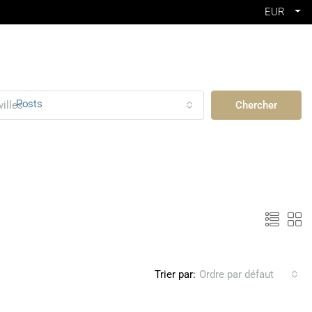
EUR
Posts
villes
Chercher
Trier par:
Ordre par défaut