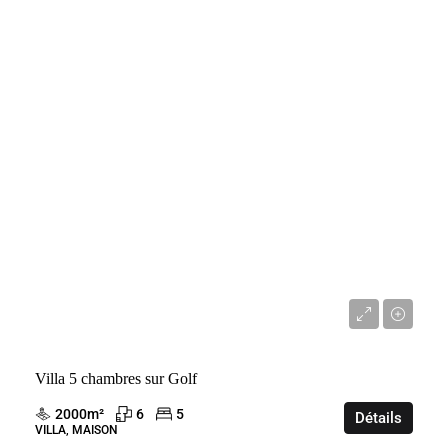
VENTE
BEAU CHAMP
MAURICE
3 000 000 €
Villa 5 chambres sur Golf
2000
m²
6
5
Détails
VILLA, MAISON