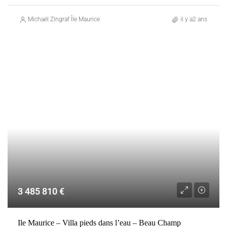
Michaël Zingraf Île Maurice
il y a2 ans
VENTE
BEAU CHAMP
MAURICE
3 485 810 €
Ile Maurice – Villa pieds dans l’eau – Beau Champ