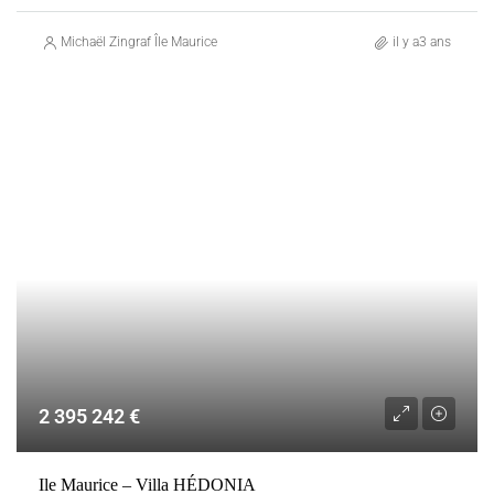
Michaël Zingraf Île Maurice
il y a3 ans
VENTE
BEAU CHAMP
MAURICE
2 395 242 €
Ile Maurice – Villa HÉDONIA