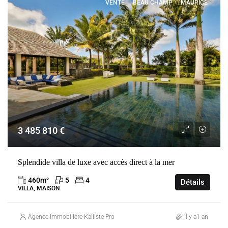
VENTE
BEAU CHAMP
MAURICE
3 485 810 €
Splendide villa de luxe avec accès direct à la mer
460
m²
5
4
Détails
VILLA, MAISON
Agence immobilière Kalliste Properties
il y a1 an