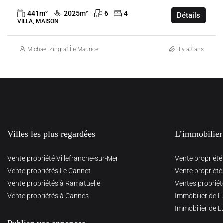
441
m²
2025
m²
6
4
Détails
VILLA, MAISON
Michaël Zingraf Île Maurice
il y a3 ans
Villes les plus regardées
L’immobilier
Vente propriété Villefranche-sur-Mer
Vente propriété
Vente propriétés Le Cannet
Vente propriété
Vente propriétés à Ramatuelle
Ventes propriét
Vente propriétés à Cannes
Immobilier de L
Immobilier de L
Publiez vos annonces