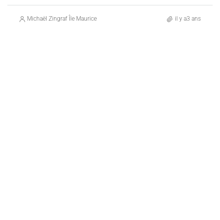
Michaël Zingraf Île Maurice
il y a3 ans