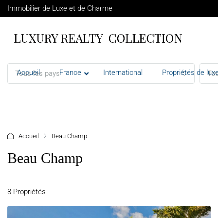
Immobilier de Luxe et de Charme
Accueil
France
International
Propriétés de luxe
Tous les pays
Tou
+ d'options
Accueil
Beau Champ
Beau Champ
8 Propriétés