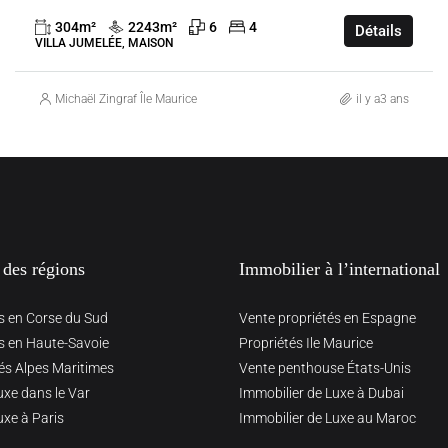
304
m²
2243
m²
6
4
Détails
VILLA JUMELÉE, MAISON
Michaël Zingraf Île Maurice
il y a3 ans
 des régions
Immobilier à l’international
s en Corse du Sud
Vente propriétés en Espagne
s en Haute-Savoie
Propriétés Ile Maurice
és Alpes Maritimes
Vente penthouse États-Unis
uxe dans le Var
Immobilier de Luxe à Dubai
uxe à Paris
Immobilier de Luxe au Maroc