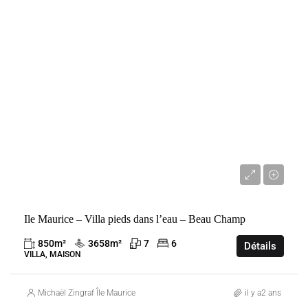
VENTE
BEAU CHAMP
MAURICE
9 500 000 €
Ile Maurice – Villa pieds dans l’eau – Beau Champ
850
m²
3658
m²
7
6
Détails
VILLA, MAISON
Michaël Zingraf Île Maurice
il y a2 ans