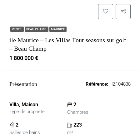
VENTE
BEAU CHAMP
MAURICE
ile Maurice – Les Villas Four seasons sur golf
– Beau Champ
1 800 000 €
Présentation
Référence:
HZ104838
Villa, Maison
2
Type de propriété
Chambres
2
223
Salles de bains
m²