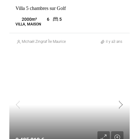
Villa 5 chambres sur Golf
2000
m²
6
5
VILLA, MAISON
Michaël Zingraf Île Maurice
il y a3 ans
VENTE
BEAU CHAMP
MAURICE