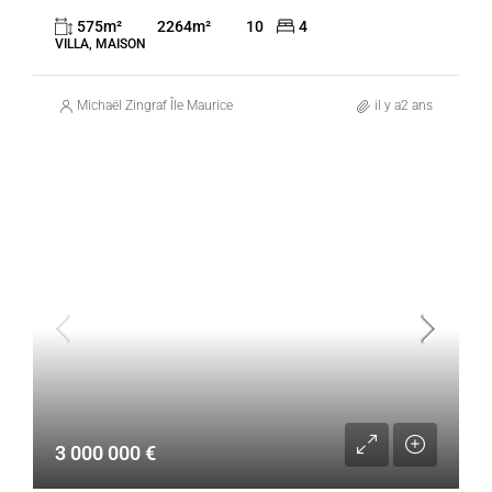
575
m²
2264
m²
10
4
VILLA, MAISON
Michaël Zingraf Île Maurice
il y a2 ans
VENTE
BEAU CHAMP
MAURICE
3 000 000 €