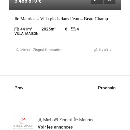
3 485 810 €
Ile Maurice – Villa pieds dans l’eau – Beau Champ
441
m²
2025
m²
6
4
VILLA, MAISON
Michaël Zingraf Île Maurice
il y a3 ans
Prev
Prochain
Michaël Zingraf Île Maurice
Voir les annonces