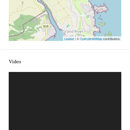
Leaflet
| ©
OpenStreetMap
contributors
Video