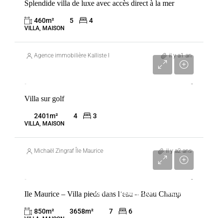
Splendide villa de luxe avec accès direct à la mer
460
m²
5
4
VILLA, MAISON
Agence immobilière Kalliste Properties
il y a1 an
1 700 000 €
Villa sur golf
VENTE
BEAU CHAMP
MAURICE
2401
m²
4
3
VILLA, MAISON
Michaël Zingraf Île Maurice
il y a2 ans
9 500 000 €
Ile Maurice – Villa pieds dans l’eau – Beau Champ
VENTE
BEAU CHAMP
MAURICE
850
m²
3658
m²
7
6