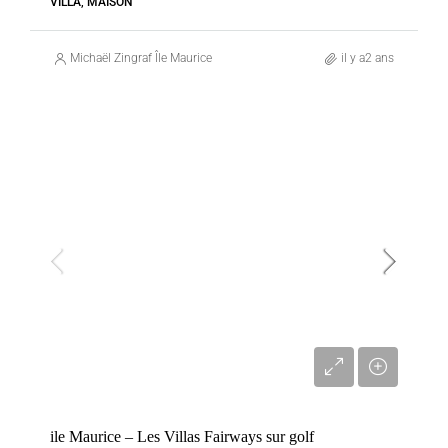
VILLA, MAISON
Michaël Zingraf Île Maurice
il y a2 ans
VENTE
BEAU CHAMP
MAURICE
Prix sur demande
ile Maurice – Les Villas Fairways sur golf