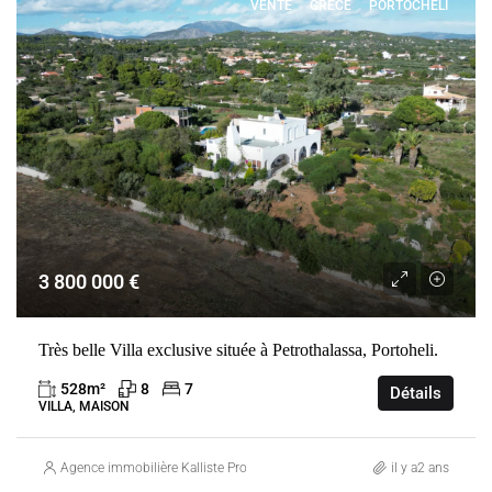
VENTE
GRÈCE
PORTOCHELI
3 800 000 €
Très belle Villa exclusive située à Petrothalassa, Portoheli.
528
m²
8
7
Détails
VILLA, MAISON
Agence immobilière Kalliste Properties
il y a2 ans