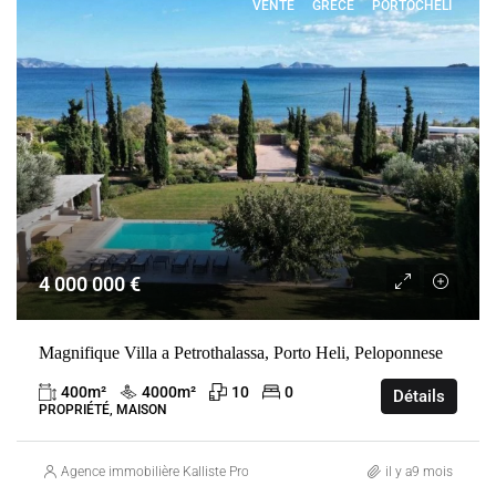
VENTE
GRÈCE
PORTOCHELI
4 000 000 €
Magnifique Villa a Petrothalassa, Porto Heli, Peloponnese
400
m²
4000
m²
10
0
Détails
PROPRIÉTÉ, MAISON
Agence immobilière Kalliste Properties
il y a9 mois