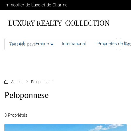
Immobilier de Luxe et de Charme
Accueil
France
International
Propriétés de luxe
Tous les pays
Tou
+ d'options
Accueil
Peloponnese
Peloponnese
3 Propriétés