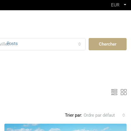
EUR
Posts
villes
Chercher
Trier par:
Ordre par défaut