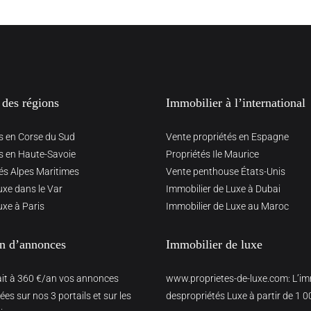
 des régions
Immobilier à l’international
s en Corse du Sud
Vente propriétés en Espagne
s en Haute-Savoie
Propriétés Ile Maurice
és Alpes Maritimes
Vente penthouse États-Unis
uxe dans le Var
Immobilier de Luxe à Dubai
uxe à Paris
Immobilier de Luxe au Maroc
on d’annonces
Immobilier de luxe
ait à 360 €/an vos annonces
www.proprietes-de-luxe.com
: L’i
es sur nos 3 portails et sur les
despropriétés Luxe à partir de 1 0