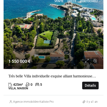
VENTE
GRÈCE
PORTOCHELI
1 550 000 €
Très belle Villa individuelle exquise alliant harmonieusement style, confort et fonctionnalité dans un quartier très recherché.
425
m²
0
5
Détails
VILLA, MAISON
Agence immobilière Kalliste Properties
il y a1 an