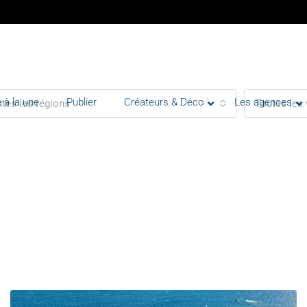
 à la une
Publier
Créateurs & Déco
Les agences
tes les régions
Toutes les 