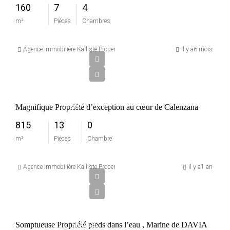
DI-
160
7
4
FIUMORBO
m²
Pièces
Chambres
1
999
Agence immobilière Kalliste Properties
il y a6 mois
000
€
CALENZANA
Magnifique Propriété d’exception au cœur de Calenzana
FRANCE
815
13
0
m²
Pièces
Chambre
Agence immobilière Kalliste Properties
il y a1 an
Prix sur
demande
CORBARA
Somptueuse Propriété pieds dans l’eau , Marine de DAVIA
FRANCE