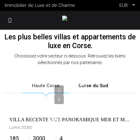
Immobilier de Luxe et de Charme
EUR
Les plus belles villas et appartements de
luxe en Corse.
Choisissez votre secteur ci-dessous. Retrouvez les biens
sélectionnés par nos partenaires.
1
630
Haute Corse
Corse du Sud
000
€
FRANCE
VILLA RECENTE VUE PANORAMIQUE MER ET MONTAGNES A LUMIO
LUMIO
Lumio 20260
185
3000
4