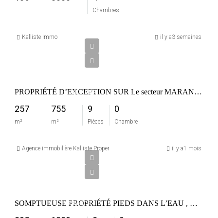
Chambres
1
565
Kalliste Immo
il y a3 semaines
000
€
FRANCE
PROPRIÉTÉ D’EXCEPTION SUR Le secteur MARANA PIEDS DANS L EAU DIRECT
LUCCIANA
257
755
9
0
m²
m²
Pièces
Chambre
3
240
Agence immobilière Kalliste Properties
il y a1 mois
000
€
CORBARA
SOMPTUEUSE PROPRIÉTÉ PIEDS DANS L’EAU , MARINE DE DAVIA 20256 CORBAR
FRANCE