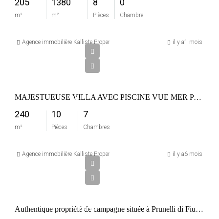
205
1380
8
0
m²
m²
Pièces
Chambre
2
500
Agence immobilière Kalliste Properties
il y a1 mois
000
€
FRANCE
MAJESTUEUSE VILLA AVEC PISCINE VUE MER PANORAMIQUE
LUMIO
240
10
7
m²
Pièces
Chambres
1
680
Agence immobilière Kalliste Properties
il y a6 mois
000
€
FRANCE
Authentique propriété de campagne située à Prunelli di Fiumorbo
PRUNELLI-