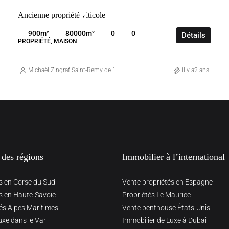
VENTE
Ancienne propriété viticole
ARLES
FRANCE
900
m²
80000
m²
0
0
Détails
PROPRIÉTÉ, MAISON
Michaël Zingraf Saint-Remy de Provence
il y a2 ans
 des régions
Immobilier à l’international
s en Corse du Sud
Vente propriétés en Espagne
s en Haute-Savoie
Propriétés Ile Maurice
és Alpes Maritimes
Vente penthouse États-Unis
uxe dans le Var
Immobilier de Luxe à Dubai