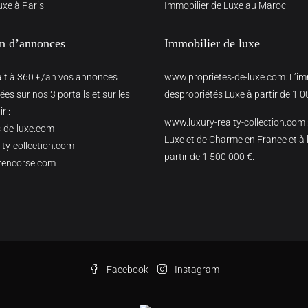
uxe à Paris
Immobilier de Luxe au Maroc
on d’annonces
Immobilier de luxe
ait à 360 €/an vos annonces
www.proprietes-de-luxe.com
: L’i
es sur nos 3 portails et sur les
despropriétés Luxe à partir de 1 0
r :
www.luxury-realty-collection.com
-de-luxe.com
Luxe et de Charme en France et à l
ty-collection.com
partir de 1 500 000 €.
rencorse.com
Facebook
Instagram