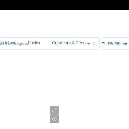
 à la une
Publier
Créateurs & Déco
Les agences
tes les régions
Toutes les 
3
150
000
€