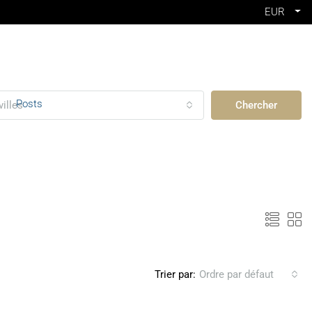
EUR
Posts
villes
Chercher
Trier par:
Ordre par défaut