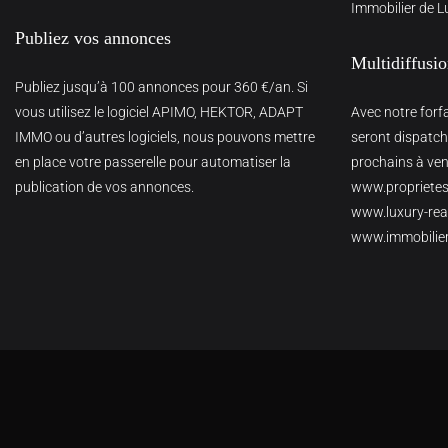
Immobilier de L
Publiez vos annonces
Multidiffusi
Publiez jusqu’à 100 annonces pour 360 €/an. Si
vous utilisez le logiciel APIMO, HEKTOR, ADAPT
Avec notre forf
IMMO ou d’autres logiciels, nous pouvons mettre
seront dispatché
en place votre passerelle pour automatiser la
prochains à veni
publication de vos annonces.
www.proprietes
www.luxury-real
www.immobilie