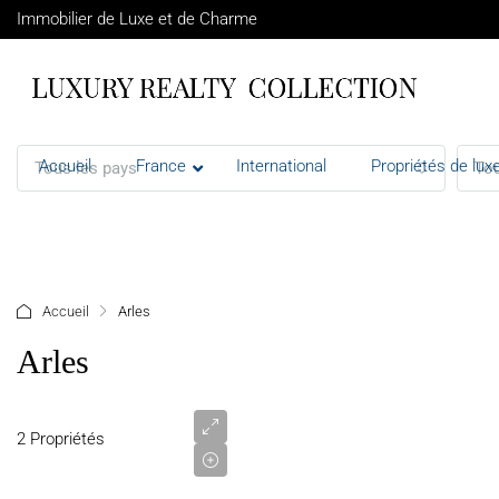
Immobilier de Luxe et de Charme
Accueil
France
International
Propriétés de luxe
Tous les pays
Tou
+ d'options
Accueil
Arles
Arles
2
415
000
2 Propriétés
€