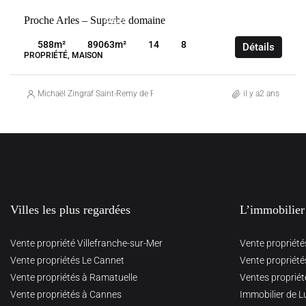
VENTE
Proche Arles – Superbe domaine
ARLES
FRANCE
588
m²
89063
m²
14
8
Détails
PROPRIÉTÉ, MAISON
Michaël Zingraf Saint-Remy de Provence
il y a2 ans
Villes les plus regardées
L’immobilier
Vente propriété Villefranche-sur-Mer
Vente propriété
Vente propriétés Le Cannet
Vente propriété
Vente propriétés à Ramatuelle
Ventes propriét
Vente propriétés à Cannes
Immobilier de L