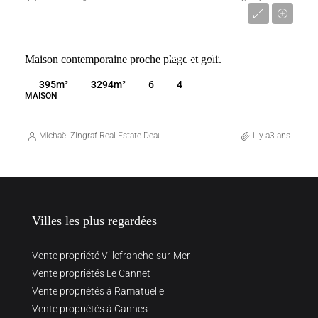
1 790 000 €
Maison contemporaine proche plage et golf.
VENTE
CABOURG
FRANCE
395
m²
3294
m²
6
4
MAISON
Michaël Zingraf Real Estate Deauville
il y a3 ans
Villes les plus regardées
Vente propriété Villefranche-sur-Mer
Vente propriétés Le Cannet
Vente propriétés à Ramatuelle
Vente propriétés à Cannes