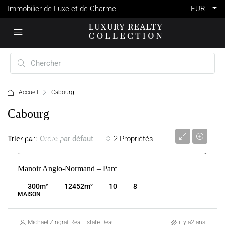
Immobilier de Luxe et de Charme
EUR
Accueil
Cabourg
Cabourg
2 940 000 €
Trier par:
2 Propriétés
Ordre par défaut
Manoir Anglo-Normand – Parc
VENTE
CABOURG
FRANCE
300
m²
12452
m²
10
8
MAISON
Michaël Zingraf Real Estate Deauville
il y a2 ans