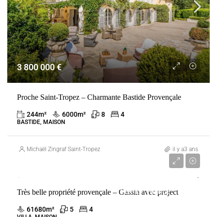
3 800 000 €
Proche Saint-Tropez – Charmante Bastide Provençale
244
m²
6000
m²
8
4
BASTIDE, MAISON
Michaël Zingraf Saint-Tropez
il y a3 ans
7 900 000 €
Très belle propriété provençale – Gassin avec project
VENTE
FRANCE
GASSIN
61680
m²
5
4
VILLA, MAISON