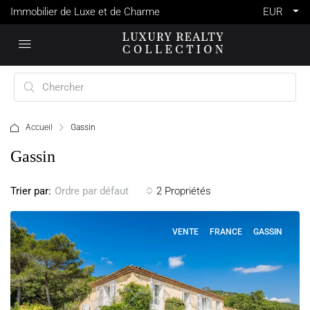
Immobilier de Luxe et de Charme
EUR
Accueil
Gassin
Gassin
Trier par:
2 Propriétés
Ordre par défaut
VENTE
FRANCE
GASSIN