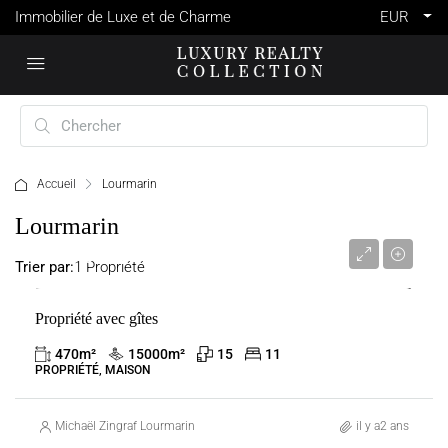
Immobilier de Luxe et de Charme
EUR
Accueil
Lourmarin
Lourmarin
3 400 000 €
Trier par:
1 Propriété
Propriété avec gîtes
VENTE
FRANCE
LOURMARIN
470
m²
15000
m²
15
11
PROPRIÉTÉ, MAISON
Michaël Zingraf Lourmarin
il y a2 ans