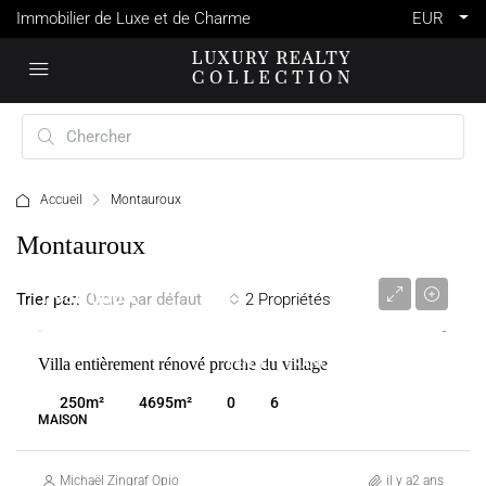
Immobilier de Luxe et de Charme
EUR
Accueil
Montauroux
Montauroux
1 980 000 €
Trier par:
2 Propriétés
Ordre par défaut
Villa entièrement rénové proche du village
VENTE
FRANCE
MONTAUROUX
250
m²
4695
m²
0
6
MAISON
Michaël Zingraf Opio
il y a2 ans