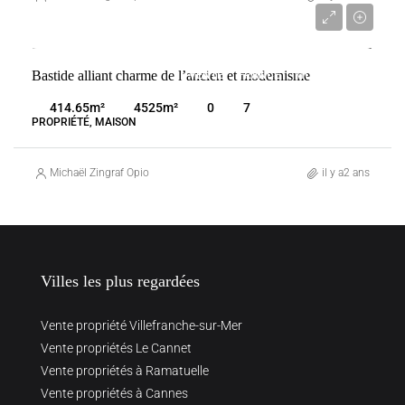
3 380 000 €
Bastide alliant charme de l’ancien et modernisme
VENTE
FRANCE
MONTAUROUX
414.65
m²
4525
m²
0
7
PROPRIÉTÉ, MAISON
Michaël Zingraf Opio
il y a2 ans
Villes les plus regardées
Vente propriété Villefranche-sur-Mer
Vente propriétés Le Cannet
Vente propriétés à Ramatuelle
Vente propriétés à Cannes