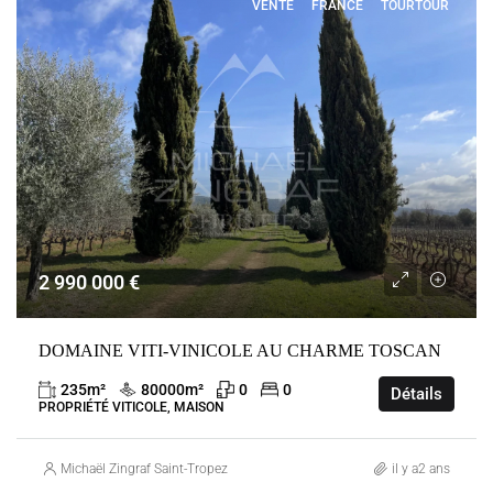
VENTE
FRANCE
TOURTOUR
2 990 000 €
DOMAINE VITI-VINICOLE AU CHARME TOSCAN
235
m²
80000
m²
0
0
Détails
PROPRIÉTÉ VITICOLE, MAISON
Michaël Zingraf Saint-Tropez
il y a2 ans