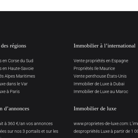
 des régions
Immobilier à l’international
s en Corse du Sud
Vente propriétés en Espagne
s en Haute-Savoie
Propriétés Ile Maurice
és Alpes Maritimes
Vente penthouse États-Unis
uxe dans le Var
Immobilier de Luxe à Dubai
uxe à Paris
Immobilier de Luxe au Maroc
on d’annonces
Immobilier de luxe
ait à 360 €/an vos annonces
www.proprietes-de-luxe.com
: L’i
es sur nos 3 portails et sur les
despropriétés Luxe à partir de 1 0