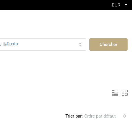
EUR
Posts
villes
Chercher
Trier par:
Ordre par défaut