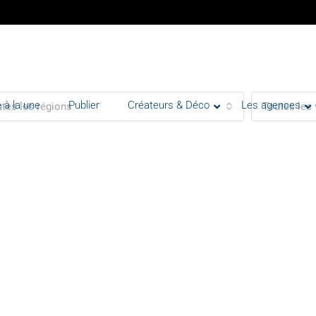
 à la une
Publier
Créateurs & Déco
Les agences
tes les régions
Toutes les 