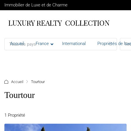
Immobilier de Luxe et de Charme
Accueil
France
International
Propriétés de luxe
Tous les pays
Tou
+ d'options
Accueil
Tourtour
Tourtour
1 Propriété