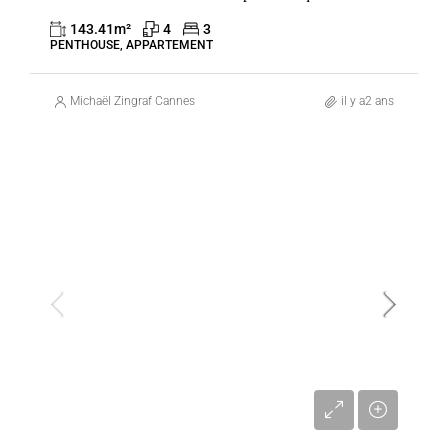
143.41
m²
4
3
PENTHOUSE, APPARTEMENT
Michaël Zingraf Cannes
il y a2 ans
VENTE
CANNES
FRANCE
3 280 000 €