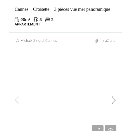
Cannes – Croisette – 3 pièces vue mer panoramique
90
m²
3
2
APPARTEMENT
Michaël Zingraf Cannes
il y a2 ans
VENTE
CANNES
FRANCE