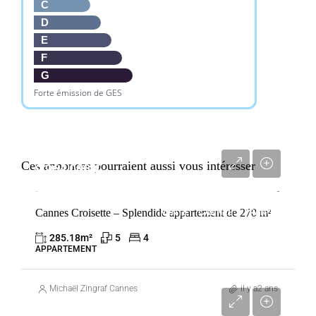
C
D
E
F
G
Forte émission de GES
Ces annonces pourraient aussi vous intéresser
9 964 000 €
Cannes Croisette – Splendide appartement de 270 m²
VENTE
CANNES
FRANCE
285.18
m²
5
4
APPARTEMENT
Michaël Zingraf Cannes
il y a2 ans
9 400 000 €