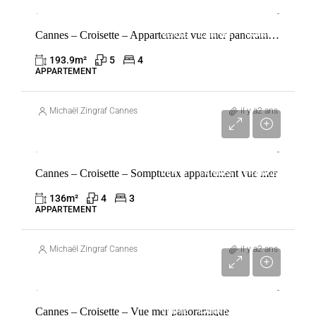
Cannes – Croisette – Appartement vue mer panoramique
VENTE
CANNES
FRANCE
193.9
m²
5
4
APPARTEMENT
Michaël Zingraf Cannes
il y a2 ans
6 100 000 €
Cannes – Croisette – Somptueux appartement vue mer
VENTE
CANNES
FRANCE
136
m²
4
3
APPARTEMENT
Michaël Zingraf Cannes
il y a2 ans
4 255 000 €
Cannes – Croisette – Vue mer panoramique
VENTE
CANNES
FRANCE