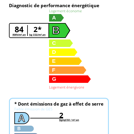
Diagnostic de performance énergétique
Logement économe
A
84
2*
B
KWh/m².an
kg CO2/m².an
C
D
E
F
G
Logement énergivore
* Dont émissions de gaz à effet de serre
Faible émission de GES
2
A
KgéqCO2 / m².an
B