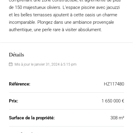
comprenant une zone constructible, et agrémenté de plus
de 150 majestueux oliviers. L’espace piscine avec jacuzzi
et les belles terrasses ajoutent à cette oasis un charme
incomparable. Plongez dans une ambiance provençale
authentique, une perle rare à visiter absolument.
Détails
Mis à jour le janvier 31, 2024 à 5:15 pm
Référence:
HZ117480
Prix:
1 650 000 €
Surface de la propriété:
308 m²