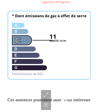
Logement énergivore
* Dont émissions de gaz à effet de serre
Faible émission de GES
A
B
11
C
KgéqCO2 / m².an
D
E
F
G
Forte émission de GES
3
200
Ces annonces pourraient aussi vous intéresser
000
€