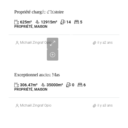
VENTE
Propriété chargée d’histoire
FRANCE
SEILLANS
625
m²
12915
m²
14
5
PROPRIÉTÉ, MAISON
2
850
Michaël Zingraf Opio
il y a2 ans
000
€
VENTE
Exceptionnel ancien Mas
FRANCE
SEILLANS
306.47
m²
35000
m²
0
6
PROPRIÉTÉ, MAISON
Michaël Zingraf Opio
il y a3 ans