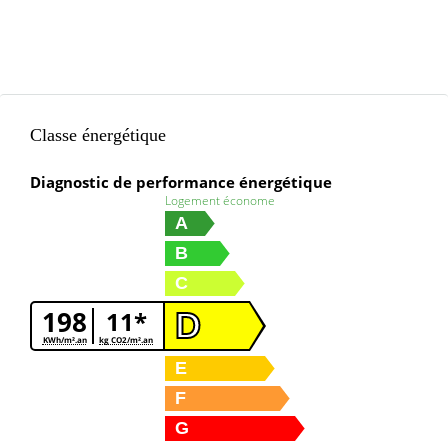
Classe énergétique
Diagnostic de performance énergétique
Logement économe
A
B
C
198
11*
D
KWh/m².an
kg CO2/m².an
E
F
G