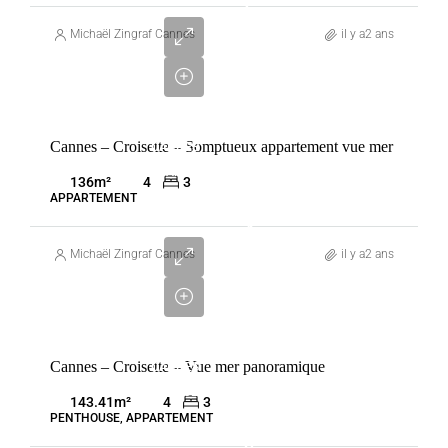
6
100
Michaël Zingraf Cannes
il y a2 ans
000
€
VENTE
Cannes – Croisette – Somptueux appartement vue mer
CANNES
FRANCE
136
m²
4
3
APPARTEMENT
4
255
Michaël Zingraf Cannes
il y a2 ans
000
€
VENTE
Cannes – Croisette – Vue mer panoramique
CANNES
FRANCE
143.41
m²
4
3
PENTHOUSE, APPARTEMENT