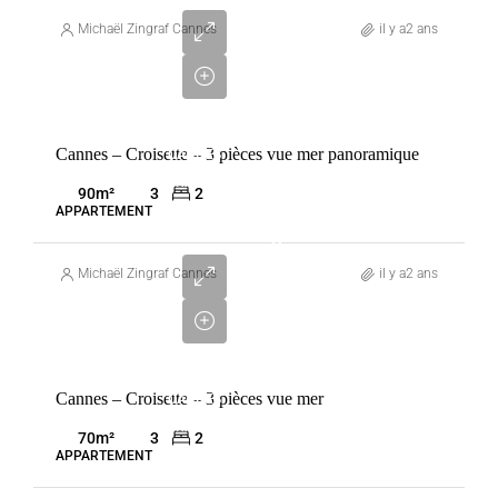
3
280
Michaël Zingraf Cannes
il y a2 ans
000
€
VENTE
Cannes – Croisette – 3 pièces vue mer panoramique
CANNES
FRANCE
90
m²
3
2
APPARTEMENT
2
580
Michaël Zingraf Cannes
il y a2 ans
000
€
VENTE
Cannes – Croisette – 3 pièces vue mer
CANNES
FRANCE
70
m²
3
2
APPARTEMENT