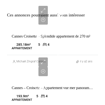
9
964
Ces annonces pourraient aussi vous intéresser
000
€
VENTE
Cannes Croisette – Splendide appartement de 270 m²
CANNES
FRANCE
285.18
m²
5
4
APPARTEMENT
9
400
Michaël Zingraf Cannes
il y a2 ans
000
€
VENTE
Cannes – Croisette – Appartement vue mer panoramique
CANNES
FRANCE
193.9
m²
5
4
APPARTEMENT