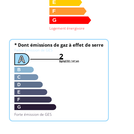
E
F
G
Logement énergivore
* Dont émissions de gaz à effet de serre
Faible émission de GES
2
A
KgéqCO2 / m².an
B
C
D
E
F
G
Forte émission de GES