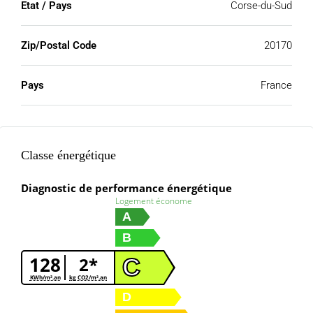
Etat / Pays
Corse-du-Sud
Zip/Postal Code
20170
Pays
France
Classe énergétique
Diagnostic de performance énergétique
Logement économe
A
B
128
2*
C
KWh/m².an
kg CO2/m².an
D