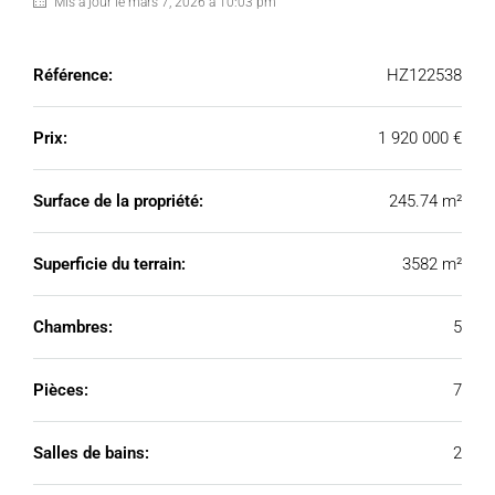
Mis à jour le mars 7, 2026 à 10:03 pm
Référence:
HZ122538
Prix:
1 920 000 €
Surface de la propriété:
245.74 m²
Superficie du terrain:
3582 m²
Chambres:
5
Pièces:
7
Salles de bains:
2