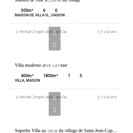
FRANCE
SAINT-
300
m²
6
0
JEAN-
MAISON DE VILLAGE, MAISON
CAP-
18
FERRAT
000
Michaël Zingraf Saint-Jean-Cap-Ferrat
il y a3 ans
000
€
VENTE
Villa moderne avec vue mer
FRANCE
SAINT-
400
m²
1800
m²
7
5
JEAN-
VILLA, MAISON
CAP-
3
FERRAT
490
Michaël Zingraf Saint-Jean-Cap-Ferrat
il y a3 ans
000
€
VENTE
Superbe Villa au coeur du village de Saint-Jean-Cap-Ferrat
FRANCE