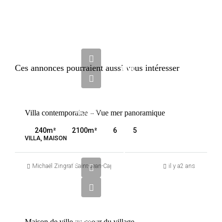
10
500
Ces annonces pourraient aussi vous intéresser
000
€
VENTE
Villa contemporaine – Vue mer panoramique
FRANCE
SAINT-
240
m²
2100
m²
6
5
JEAN-
VILLA, MAISON
CAP-
2
FERRAT
800
Michaël Zingraf Saint-Jean-Cap-Ferrat
il y a2 ans
000
€
VENTE
Maison de ville au coeur du village