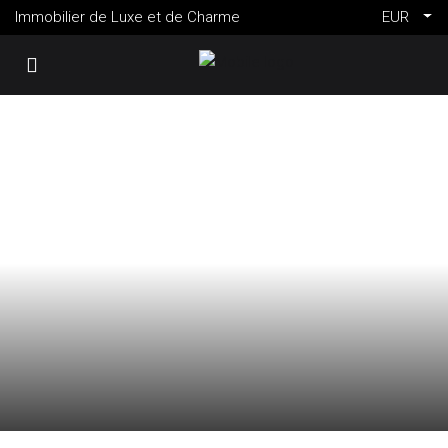
Immobilier de Luxe et de Charme
EUR
VENTE
FRANCE
SAINT-JEAN-CAP-FERRAT