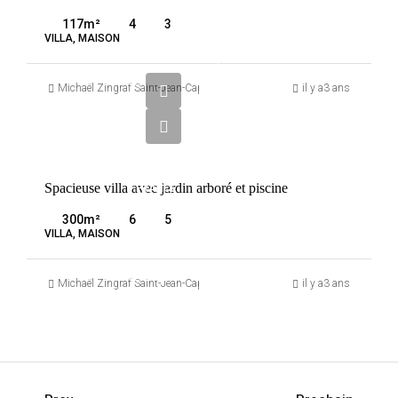
SAINT-
117
m²
4
3
JEAN-
VILLA, MAISON
CAP-
5
FERRAT
800
Michaël Zingraf Saint-Jean-Cap-Ferrat
il y a3 ans
000
€
VENTE
Spacieuse villa avec jardin arboré et piscine
FRANCE
SAINT-
300
m²
6
5
JEAN-
VILLA, MAISON
CAP-
FERRAT
Michaël Zingraf Saint-Jean-Cap-Ferrat
il y a3 ans