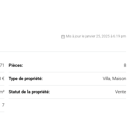
Mis à jour le janvier 25, 2025 à 6:19 pm
71
Pièces:
8
0 €
Type de propriété:
Villa, Maison
m²
Statut de la propriété:
Vente
7