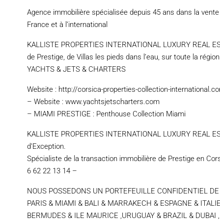
Agence immobilière spécialisée depuis 45 ans dans la vente d
France et à l’international
KALLISTE PROPERTIES INTERNATIONAL LUXURY REAL ESTATE 
de Prestige, de Villas les pieds dans l’eau, sur toute la régio
YACHTS & JETS & CHARTERS
Website : http://corsica-properties-collection-international.c
– Website : www.yachtsjetscharters.com
– MIAMI PRESTIGE : Penthouse Collection Miami
KALLISTE PROPERTIES INTERNATIONAL LUXURY REAL ESTATE 
d’Exception.
Spécialiste de la transaction immobilière de Prestige en Cors
6 62 22 13 14 –
NOUS POSSEDONS UN PORTEFEUILLE CONFIDENTIEL DE BIEN
PARIS & MIAMI & BALI & MARRAKECH & ESPAGNE & ITAL
BERMUDES & ILE MAURICE ,URUGUAY & BRAZIL & DUBAI , TAH