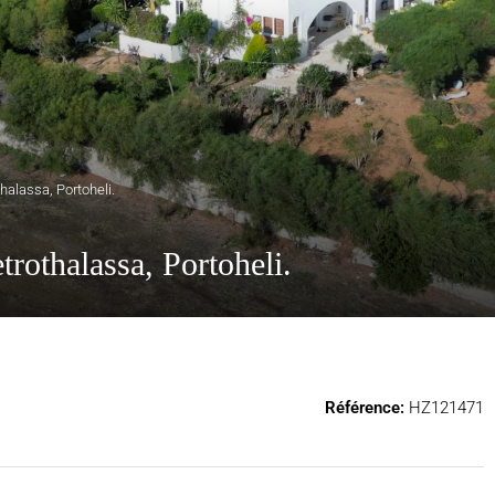
thalassa, Portoheli.
etrothalassa, Portoheli.
Référence:
HZ121471