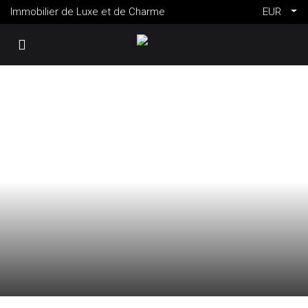
Immobilier de Luxe et de Charme
EUR
VENTE
AIX-EN-PROVENCE
FRANCE