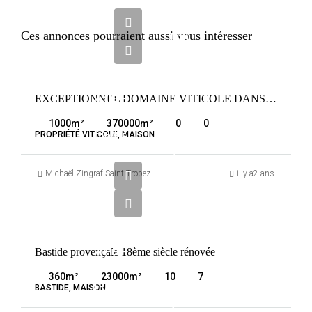
7
300
Ces annonces pourraient aussi vous intéresser
000
€
VENTE
EXCEPTIONNEL DOMAINE VITICOLE DANS LE LUBERON
AIX-EN-
PROVENCE
1000
m²
370000
m²
0
0
FRANCE
PROPRIÉTÉ VITICOLE, MAISON
2
695
Michaël Zingraf Saint-Tropez
il y a2 ans
000
€
VENTE
Bastide provençale 18ème siècle rénovée
AIX-EN-
PROVENCE
360
m²
23000
m²
10
7
FRANCE
BASTIDE, MAISON
1