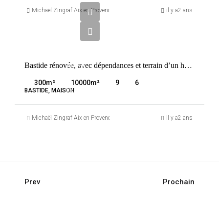
890
Michaël Zingraf Aix en Provence
il y a2 ans
000
€
VENTE
Bastide rénovée, avec dépendances et terrain d’un hectare
AIX-EN-
PROVENCE
300
m²
10000
m²
9
6
FRANCE
BASTIDE, MAISON
Michaël Zingraf Aix en Provence
il y a2 ans
Prev
Prochain