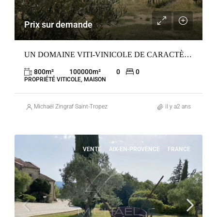
Prix sur demande
UN DOMAINE VITI-VINICOLE DE CARACTÈRE AOP C.A.P
800
m²
100000
m²
0
0
PROPRIÉTÉ VITICOLE, MAISON
Michaël Zingraf Saint-Tropez
il y a2 ans
VENTE
AIX-EN-PROVENCE
FRANCE