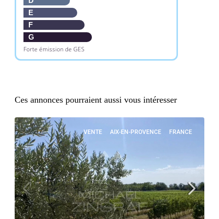
D
E
F
G
Forte émission de GES
Ces annonces pourraient aussi vous intéresser
VENTE
AIX-EN-PROVENCE
FRANCE