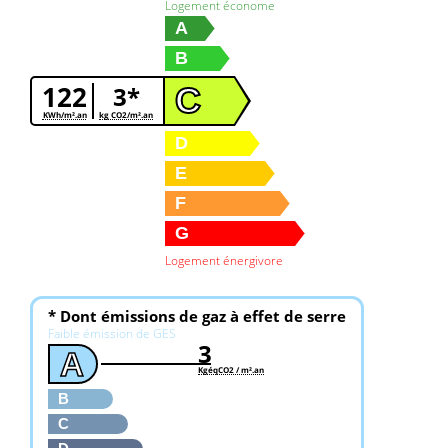
Logement économe
A
B
122
3*
C
KWh/m².an
kg CO2/m².an
D
E
F
G
Logement énergivore
* Dont émissions de gaz à effet de serre
Faible émission de GES
3
A
KgéqCO2 / m².an
B
C