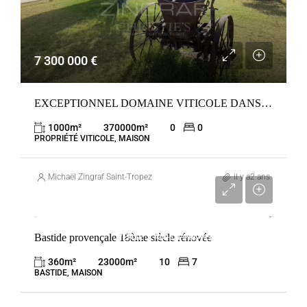
7 300 000 €
EXCEPTIONNEL DOMAINE VITICOLE DANS LE LUBERON
1000
m²
370000
m²
0
0
PROPRIÉTÉ VITICOLE, MAISON
Michaël Zingraf Saint-Tropez
il y a2 ans
2 695 000 €
Bastide provençale 18ème siècle rénovée
VENTE
AIX-EN-PROVENCE
FRANCE
360
m²
23000
m²
10
7
BASTIDE, MAISON