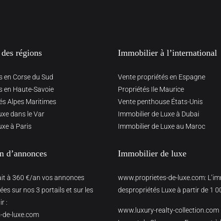
 des régions
Immobilier à l’international
s en Corse du Sud
Vente propriétés en Espagne
s en Haute-Savoie
Propriétés Ile Maurice
és Alpes Maritimes
Vente penthouse États-Unis
uxe dans le Var
Immobilier de Luxe à Dubai
uxe à Paris
Immobilier de Luxe au Maroc
on d’annonces
Immobilier de luxe
ait à 360 €/an vos annonces
www.proprietes-de-luxe.com
: L’i
es sur nos 3 portails et sur les
despropriétés Luxe à partir de 1 0
r :
www.luxury-realty-collection.com
-de-luxe.com