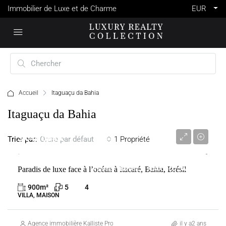
Immobilier de Luxe et de Charme
EUR
Accueil
Itaguaçu da Bahia
Itaguaçu da Bahia
3 640 084 €
Trier par:
1 Propriété
Ordre par défaut
Paradis de luxe face à l’océan à Itacaré, Bahia, Brésil
VENTE
BRÉSIL
ITAGUAÇU DA BAHIA
900
m²
5
4
VILLA, MAISON
Agence immobilière Kalliste Properties
il y a2 ans