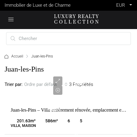
Immobilier de Luxe et de Charme
EUR
Accueil
Juan-les-Pins
1
Juan-les-Pins
995
000
Trier par:
3 Propriétés
Ordre par défaut
€
VENTE
Juan-les-Pins – Villa entièrement rénovée, emplacement exceptionnel
FRANCE
JUAN-
201.63
m²
586
m²
6
5
LES-PINS
VILLA, MAISON
2