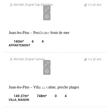
850
Michaël Zingraf Cap d’Antibes
il y a2 ans
000
€
VENTE
Juan-les-Pins – Penthouse front de mer
FRANCE
JUAN-
160
m²
6
4
LES-PINS
APPARTEMENT
2
150
Michaël Zingraf Cannes
il y a2 ans
000
€
VENTE
Juan-les-Pins – Villa au calme, proche plages
FRANCE
JUAN-
149.37
m²
748
m²
0
4
LES-PINS
VILLA, MAISON