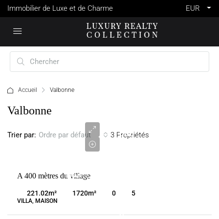
Immobilier de Luxe et de Charme
EUR
Accueil
Valbonne
1
Valbonne
980
000
Trier par:
3 Propriétés
Ordre par défaut
€
VENTE
A 400 mètres du village
FRANCE
VALBONNE
221.02
m²
1720
m²
0
5
VILLA, MAISON
2