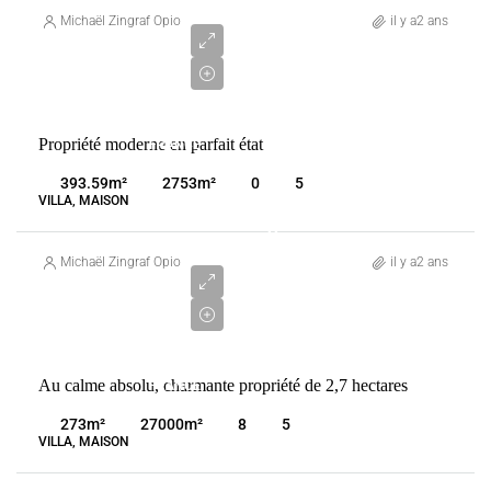
350
Michaël Zingraf Opio
il y a2 ans
000
€
VENTE
Propriété moderne en parfait état
FRANCE
VALBONNE
393.59
m²
2753
m²
0
5
VILLA, MAISON
2
800
Michaël Zingraf Opio
il y a2 ans
000
€
VENTE
Au calme absolu, charmante propriété de 2,7 hectares
FRANCE
VALBONNE
273
m²
27000
m²
8
5
VILLA, MAISON