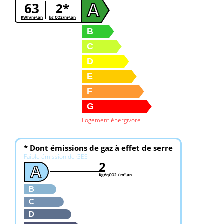
63
2*
A
KWh/m².an
kg CO2/m².an
B
C
D
E
F
G
Logement énergivore
* Dont émissions de gaz à effet de serre
Faible émission de GES
2
A
KgéqCO2 / m².an
B
C
D