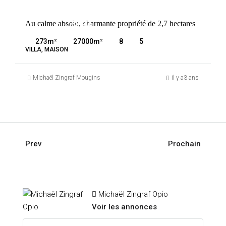
VENTE
Au calme absolu, charmante propriété de 2,7 hectares
FRANCE
VALBONNE
273
m²
27000
m²
8
5
VILLA, MAISON
Michaël Zingraf Mougins
il y a3 ans
Prev
Prochain
Michaël Zingraf Opio
Voir les annonces