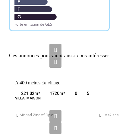
E
F
G
Forte émission de GES
1
980
Ces annonces pourraient aussi vous intéresser
000
€
VENTE
A 400 mètres du village
FRANCE
VALBONNE
221.02
m²
1720
m²
0
5
VILLA, MAISON
2
800
Michaël Zingraf Opio
il y a2 ans
000
€