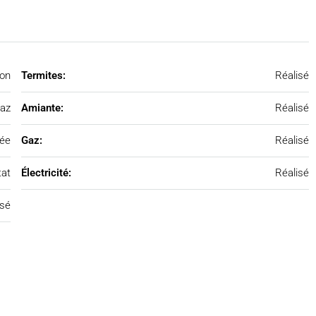
on
Termites:
Réalisé
az
Amiante:
Réalisé
ée
Gaz:
Réalisé
tat
Électricité:
Réalisé
isé