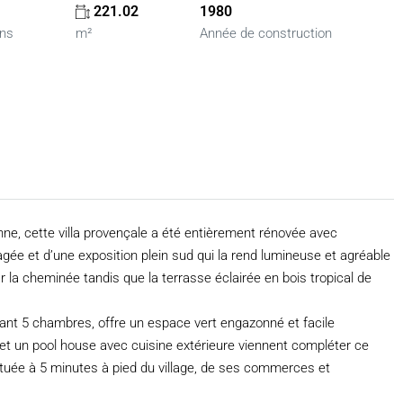
221.02
1980
ins
m²
Année de construction
nne, cette villa provençale a été entièrement rénovée avec
agée et d’une exposition plein sud qui la rend lumineuse et agréable
ar la cheminée tandis que la terrasse éclairée en bois tropical de
nt 5 chambres, offre un espace vert engazonné et facile
et un pool house avec cuisine extérieure viennent compléter ce
tuée à 5 minutes à pied du village, de ses commerces et