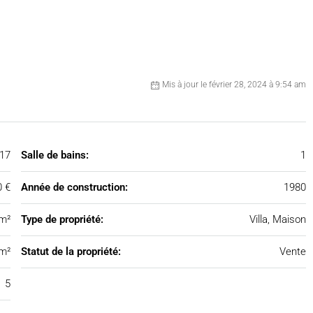
Mis à jour le février 28, 2024 à 9:54 am
17
Salle de bains:
1
0 €
Année de construction:
1980
 m²
Type de propriété:
Villa, Maison
m²
Statut de la propriété:
Vente
5