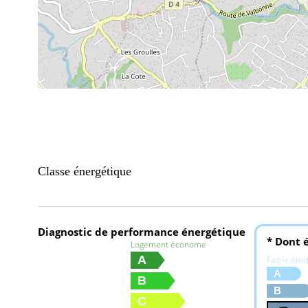
Classe énergétique
Diagnostic de performance énergétique
* Dont é
Logement économe
A
Faible émi
A
B
B
C