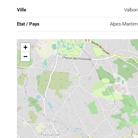
Ville
Valbon
Etat / Pays
Alpes-Mariti
+
−