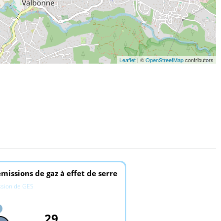
Leaflet
| ©
OpenStreetMap
contributors
missions de gaz à effet de serre
ssion de GES
29