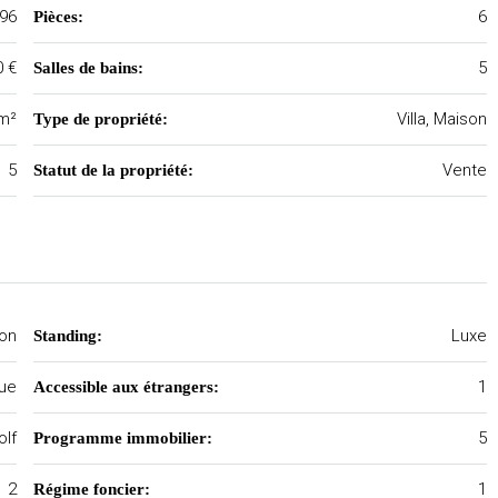
96
6
Pièces:
0 €
5
Salles de bains:
 m²
Villa, Maison
Type de propriété:
5
Vente
Statut de la propriété:
on
Luxe
Standing:
que
1
Accessible aux étrangers:
olf
5
Programme immobilier:
2
1
Régime foncier: