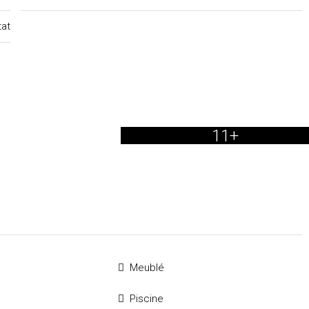
tat
11+
Meublé
Piscine