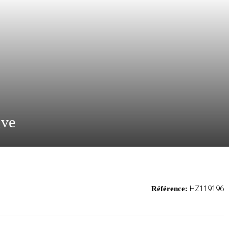
ive
HZ119196
Référence: