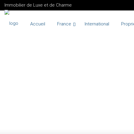
Immobilier de Luxe et de Charme
Accueil
France
International
Propri
VENTE
HAUTE RIVE
MAURICE