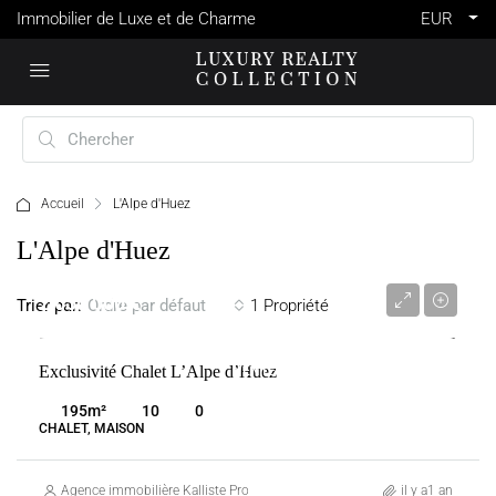
Immobilier de Luxe et de Charme
EUR
Accueil
L'Alpe d'Huez
L'Alpe d'Huez
2 650 000 €
Trier par:
1 Propriété
Ordre par défaut
Exclusivité Chalet L’Alpe d’Huez
VENTE
FRANCE
L'ALPE D'HUEZ
195
m²
10
0
CHALET, MAISON
Agence immobilière Kalliste Properties
il y a1 an