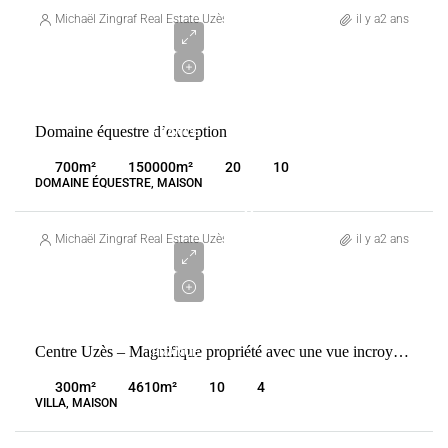
766
Michaël Zingraf Real Estate Uzès
il y a2 ans
000
€
VENTE
Domaine équestre d’exception
FRANCE
UZÈS
700
m²
150000
m²
20
10
DOMAINE ÉQUESTRE, MAISON
2
760
Michaël Zingraf Real Estate Uzès
il y a2 ans
000
€
VENTE
Centre Uzès – Magnifique propriété avec une vue incroyable sur la campagne Uzétienne
FRANCE
UZÈS
300
m²
4610
m²
10
4
VILLA, MAISON