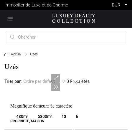
Immobilier de Luxe et de Charme
EUR
Accueil
Uzès
1
Uzès
750
000
Trier par:
3 Propriétés
Ordre par défaut
€
VENTE
Magnifique demeure de caractère
FRANCE
UZÈS
480
m²
5800
m²
13
6
PROPRIÉTÉ, MAISON
2