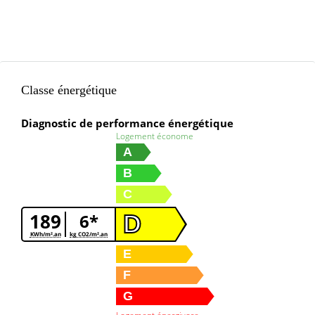
Classe énergétique
Diagnostic de performance énergétique
Logement économe
A
B
C
189
6*
D
KWh/m².an
kg CO2/m².an
E
F
G