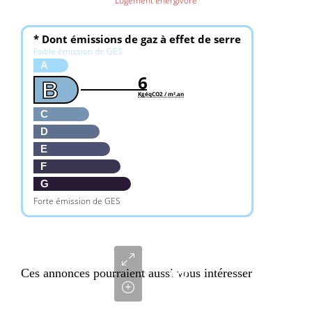
Logement énergivore
* Dont émissions de gaz à effet de serre
Faible émission de GES
A
6
B
KgéqCO2 / m².an
C
D
E
F
G
Forte émission de GES
2
766
Ces annonces pourraient aussi vous intéresser
000
€