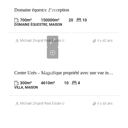
VENTE
Domaine équestre d’exception
FRANCE
UZÈS
700
m²
150000
m²
20
10
DOMAINE ÉQUESTRE, MAISON
2
760
Michaël Zingraf Real Estate Uzès
il y a2 ans
000
€
VENTE
Centre Uzès – Magnifique propriété avec une vue incroyable sur la campagne Uzétienne
FRANCE
UZÈS
300
m²
4610
m²
10
4
VILLA, MAISON
Michaël Zingraf Real Estate Uzès
il y a3 ans